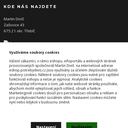
KDE NÁS NAJDETE
Martin Diviš
Zašovice 43
675 21 okr. Třebíč
Využíváme soubory cookies
KONTAKTY
Vážení zákazníci, v rámci eshopu, infoportálu a webových stránek
provozovaných společností Martin Diviš na internetové adrese
eshop.potrebydivis.cz jsou využívány za účelem zlepšování služeb
Josef Diviš
soubory cookies. Některé soubory cookies jsou nutné pro zajištění
+420 728 382 742
funkčností eshopu a nelze je vypnout. Analytické cookies
(Po-Pá, 7-17hod.)
shromažďují informace o tom, jak naše webové stránky používáte,
abychom mohli vylepšovat jejich vzhled, obsah a funkce.
prodejna@potrebydivis.cz
Marketingové cookies slouží pro personalizaci obsahu a reklam a
pro poskytování funkcí sociálním sítím. Nastavení cookies můžete
nyní nebo kdykoli v budoucnu změnit.
Nastavení
Souhlasím