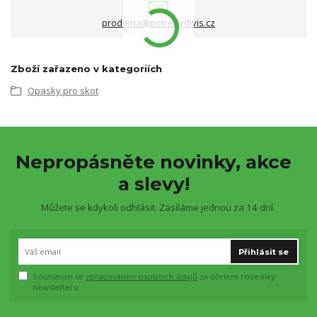
prodejna@potrebydivis.cz
Zboží zařazeno v kategoriích
Opasky pro skot
Nepropásněte novinky, akce
a slevy!
Můžete se kdykoli odhlásit. Zasíláme jednou za 14 dní.
Přihlásit se
Souhlasím se
zpracováním osobních údajů
za účelem rozesílky
newsletteru.