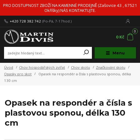
PRO DOSTUPNOST ZBOŽÍ NA KAMENNÉ PRODEJNĚ (Zašovice 43 , 67521
Okříšky) NÁS KONTAKTUJTE.
+420 728 382 742
(Po-Pá, 7-17hod.)
0
0 Kč
Menu
Úvod
Chov hospodářských zvířat
Chov skotu
Značkování skotu
Opasky pro skot
Opasek na respondér a čísla s plastovou sponou, délka
130 cm
Opasek na respondér a čísla s
plastovou sponou, délka 130
cm