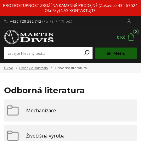
PRO DOSTUPNOST ZBOŽÍ NA KAMENNÉ PRODEJNĚ (Zašovice 43 , 67521
Okříšky) NÁS KONTAKTUJTE.
+420 728 382 742
(Po-Pá, 7-17hod.)
0
0 Kč
Menu
Úvod
Hobby a zahrada
Odborná literatura
Odborná literatura
Mechanizace
Živočišná výroba