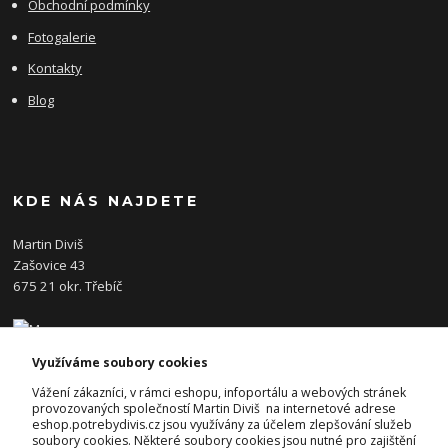
Obchodní podmínky
Fotogalerie
Kontakty
Blog
KDE NÁS NAJDETE
Martin Diviš
Zašovice 43
675 21 okr. Třebíč
Využíváme soubory cookies
KONTAKTY
Vážení zákazníci, v rámci eshopu, infoportálu a webových stránek
provozovaných společností Martin Diviš na internetové adrese
eshop.potrebydivis.cz jsou využívány za účelem zlepšování služeb
Josef Diviš
soubory cookies. Některé soubory cookies jsou nutné pro zajištění
+420 728 382 742