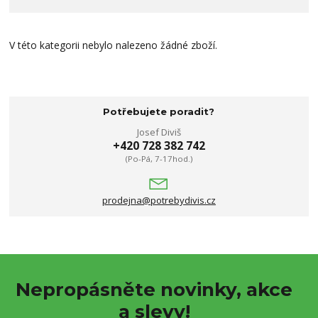
V této kategorii nebylo nalezeno žádné zboží.
Potřebujete poradit?
Josef Diviš
+420 728 382 742
(Po-Pá, 7-17hod.)
prodejna@potrebydivis.cz
Nepropásněte novinky, akce
a slevy!