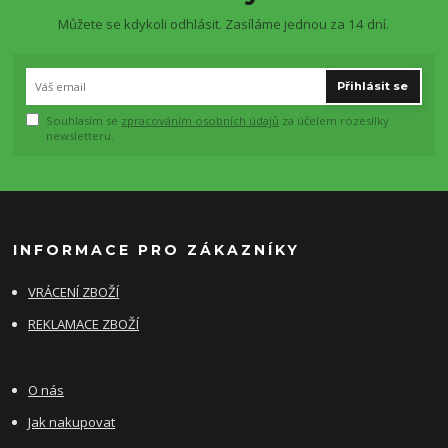
Můžete se kdykoli odhlásit. Zasíláme jednou za 14 dní.
Přihlásit se
Souhlasím se
zpracováním osobních údajů
za účelem rozesílky
newsletteru.
INFORMACE PRO ZÁKAZNÍKY
VRÁCENÍ ZBOŽÍ
REKLAMACE ZBOŽÍ
O nás
Jak nakupovat