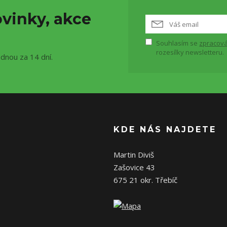
vinky, akce
Souhlasím se
zpracová
rozesílky newsletteru.
ednou za 14 dní.
KDE NÁS NAJDETE
Martin Diviš
Zašovice 43
675 21 okr. Třebíč