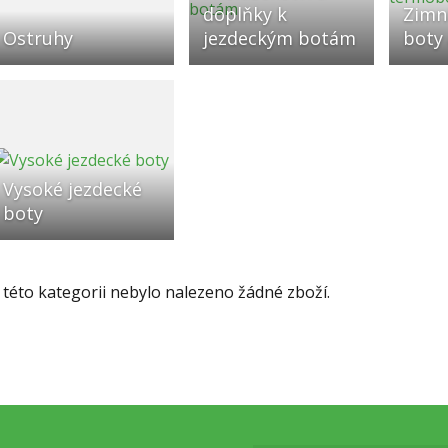
doplňky k
Zimn
Ostruhy
jezdeckým botám
boty
Vysoké jezdecké
boty
 této kategorii nebylo nalezeno žádné zboží.