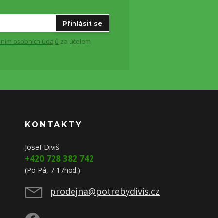
Přihlásit se
ním osobních údajů
za účelem
KONTAKTY
Josef Diviš
+420 728 382 742
(Po-Pá, 7-17hod.)
prodejna@potrebydivis.cz