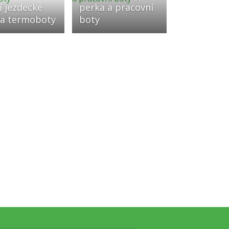
í jezdecké
perka a pracovní
 a termoboty
boty