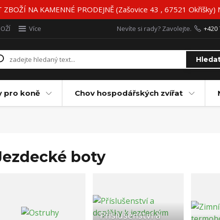
BOŽÍ NA KAMENNÉ PRODEJNĚ (Zašovice 43 , 67521 Okříšky)
BOŽÍ
Více
Nevíte si rady? Zavolejte.
+420 
Hleda
y pro koně
Chov hospodářských zvířat
Jezdecké boty
Příslušenství a