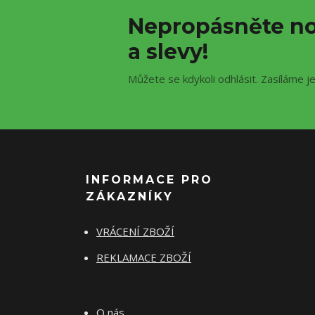
Nepropásněte no
a slevy!
Můžete se kdykoli odhlásit. Zasíláme j
INFORMACE PRO
ZÁKAZNÍKY
VRÁCENÍ ZBOŽÍ
REKLAMACE ZBOŽÍ
O nás