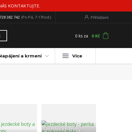
 NÁS KONTAKTUJTE.
728 382 742
(Po-Pá, 7-17hod.)
Přihlášení
0
ks
za
0 Kč
t
Napájení a krmení
Více
Jezdecké boty -