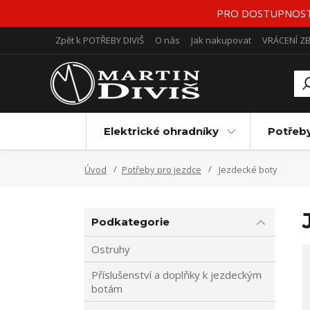
PRO DOSTUPNOST Z
Zpět k POTŘEBY DIVIŠ
O nás
Jak nakupovat
VRÁCENÍ Z
Elektrické ohradníky
Potřeb
Úvod
Potřeby pro jezdce
Jezdecké boty
Podkategorie
Ostruhy
Příslušenství a doplňky k jezdeckým
botám