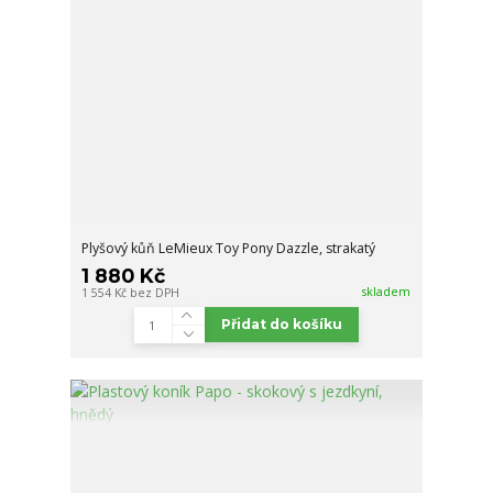
Plyšový kůň LeMieux Toy Pony Dazzle, strakatý
1 880 Kč
skladem
1 554 Kč
bez DPH
Přidat do košíku