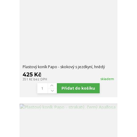
Plastový koník Papo - skokový s jezdkyní, hnědý
425 Kč
skladem
351 Kč
bez DPH
Přidat do košíku