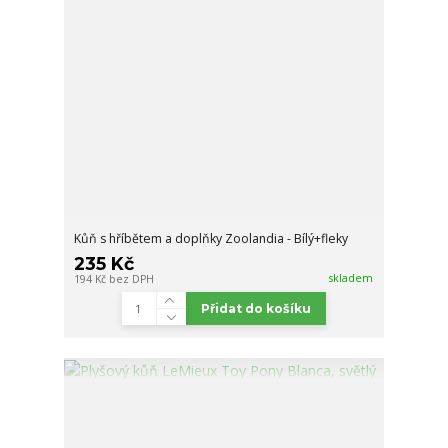
Kůň s hříbětem a doplňky Zoolandia - Bílý+fleky
235 Kč
skladem
194 Kč
bez DPH
Přidat do košíku