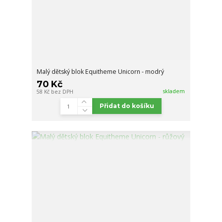
Malý dětský blok Equitheme Unicorn - modrý
70 Kč
skladem
58 Kč
bez DPH
Přidat do košíku