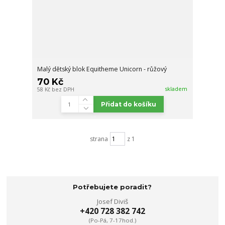
Malý dětský blok Equitheme Unicorn - růžový
70 Kč
skladem
58 Kč
bez DPH
Přidat do košíku
strana
z 1
Potřebujete poradit?
Josef Diviš
+420 728 382 742
(Po-Pá, 7-17hod.)