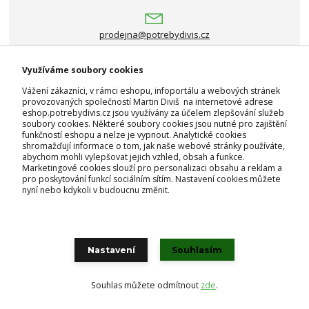
prodejna@potrebydivis.cz
Využíváme soubory cookies
Vážení zákazníci, v rámci eshopu, infoportálu a webových stránek
provozovaných společností Martin Diviš na internetové adrese
eshop.potrebydivis.cz jsou využívány za účelem zlepšování služeb
Nepropásněte novinky, akce
soubory cookies. Některé soubory cookies jsou nutné pro zajištění
funkčností eshopu a nelze je vypnout. Analytické cookies
a slevy!
shromažďují informace o tom, jak naše webové stránky používáte,
abychom mohli vylepšovat jejich vzhled, obsah a funkce.
Můžete se kdykoli odhlásit. Zasíláme jednou za 14 dní.
Marketingové cookies slouží pro personalizaci obsahu a reklam a
pro poskytování funkcí sociálním sítím. Nastavení cookies můžete
nyní nebo kdykoli v budoucnu změnit.
Přihlásit se
Souhlasím se
zpracováním osobních údajů
za účelem rozesílky
newsletteru.
Nastavení
Souhlasím
Souhlas můžete odmítnout
zde
.