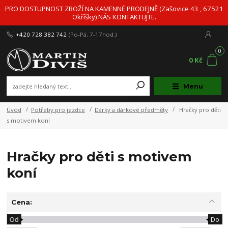
PRO DOSTUPNOST ZBOŽÍ NA KAMENNÉ PRODEJNĚ (Zašovice 43 , 67521
Okříšky) NÁS KONTAKTUJTE.
+420 728 382 742
(Po-Pá, 7-17hod.)
0
0 Kč
Menu
Úvod
Potřeby pro jezdce
Dárky a dárkové předměty
Hračky pro děti
s motivem koní
Hračky pro děti s motivem
koní
Cena:
Od
Do