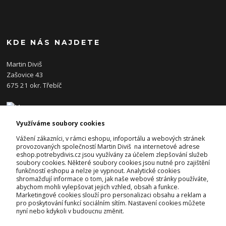
KDE NÁS NAJDETE
Martin Diviš
Zašovice 43
675 21 okr. Třebíč
Využíváme soubory cookies
KONTAKTY
Vážení zákazníci, v rámci eshopu, infoportálu a webových stránek
provozovaných společností Martin Diviš na internetové adrese
eshop.potrebydivis.cz jsou využívány za účelem zlepšování služeb
Josef Diviš
soubory cookies. Některé soubory cookies jsou nutné pro zajištění
+420 728 382 742
funkčností eshopu a nelze je vypnout. Analytické cookies
(Po-Pá, 7-17hod.)
shromažďují informace o tom, jak naše webové stránky používáte,
abychom mohli vylepšovat jejich vzhled, obsah a funkce.
prodejna@potrebydivis.cz
Marketingové cookies slouží pro personalizaci obsahu a reklam a
pro poskytování funkcí sociálním sítím. Nastavení cookies můžete
nyní nebo kdykoli v budoucnu změnit.