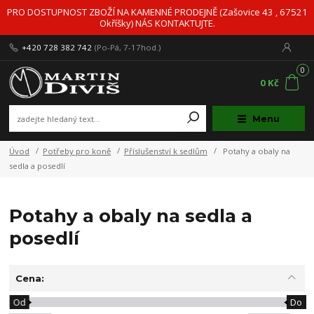
PRO DOSTUPNOST ZBOŽÍ NA KAMENNÉ PRODEJNĚ (Zašovice 43 , 67521
Okříšky) NÁS KONTAKTUJTE.
+420 728 382 742
(Po-Pá, 7-17hod.)
0
0 Kč
Menu
Úvod
Potřeby pro koně
Příslušenství k sedlům
Potahy a obaly na
sedla a posedlí
Potahy a obaly na sedla a
posedlí
Cena:
Od
Do