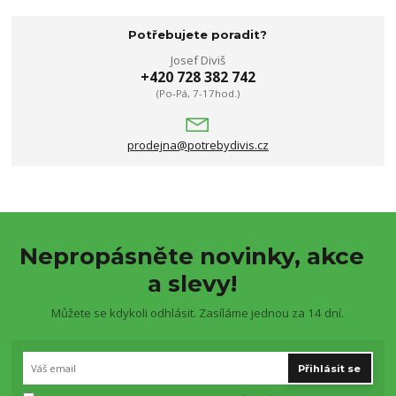
Potřebujete poradit?
Josef Diviš
+420 728 382 742
(Po-Pá, 7-17hod.)
prodejna@potrebydivis.cz
Nepropásněte novinky, akce
a slevy!
Můžete se kdykoli odhlásit. Zasíláme jednou za 14 dní.
Přihlásit se