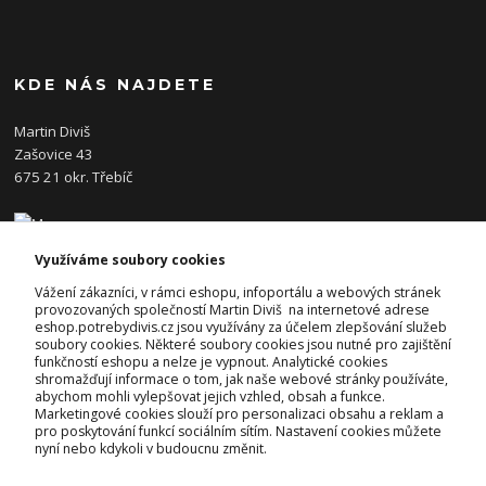
KDE NÁS NAJDETE
Martin Diviš
Zašovice 43
675 21 okr. Třebíč
Využíváme soubory cookies
KONTAKTY
Vážení zákazníci, v rámci eshopu, infoportálu a webových stránek
provozovaných společností Martin Diviš na internetové adrese
eshop.potrebydivis.cz jsou využívány za účelem zlepšování služeb
Josef Diviš
soubory cookies. Některé soubory cookies jsou nutné pro zajištění
+420 728 382 742
funkčností eshopu a nelze je vypnout. Analytické cookies
(Po-Pá, 7-17hod.)
shromažďují informace o tom, jak naše webové stránky používáte,
abychom mohli vylepšovat jejich vzhled, obsah a funkce.
prodejna@potrebydivis.cz
Marketingové cookies slouží pro personalizaci obsahu a reklam a
pro poskytování funkcí sociálním sítím. Nastavení cookies můžete
nyní nebo kdykoli v budoucnu změnit.