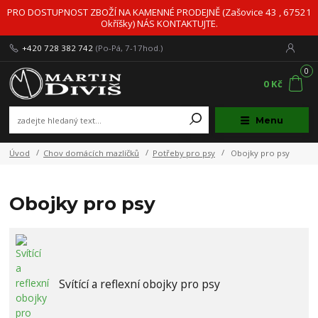
PRO DOSTUPNOST ZBOŽÍ NA KAMENNÉ PRODEJNĚ (Zašovice 43 , 67521
Okříšky) NÁS KONTAKTUJTE.
+420 728 382 742
(Po-Pá, 7-17hod.)
0
0 Kč
Menu
Úvod
Chov domácích mazlíčků
Potřeby pro psy
Obojky pro psy
Obojky pro psy
Svítící a reflexní obojky pro psy