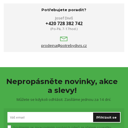
Potřebujete poradit?
Josef Diviš
+420 728 382 742
(Po-Pá, 7-17hod.)
prodejna@potrebydivis.cz
Nepropásněte novinky, akce
a slevy!
Můžete se kdykoli odhlásit. Zasíláme jednou za 14 dní.
Přihlásit se
Souhlasím se
zpracováním osobních údajů
za účelem rozesílky