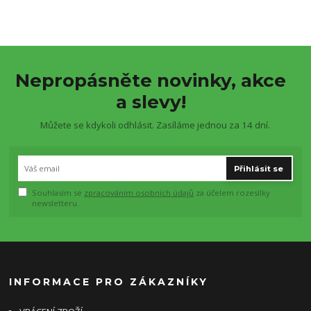
Nepropásněte novinky, akce
a slevy!
Můžete se kdykoli odhlásit. Zasíláme jednou za 14 dní.
Přihlásit se
Souhlasím se
zpracováním osobních údajů
za účelem rozesílky
newsletteru.
INFORMACE PRO ZÁKAZNÍKY