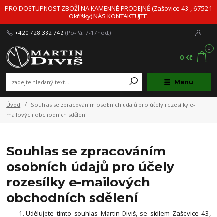
PRO DOSTUPNOST ZBOŽÍ NA KAMENNÉ PRODEJNĚ (Zašovice 43 , 67521
Okříšky) NÁS KONTAKTUJTE.
+420 728 382 742
(Po-Pá, 7-17hod.)
0
0 Kč
Menu
Úvod
Souhlas se zpracováním osobních údajů pro účely rozesílky e-
mailových obchodních sdělení
Souhlas se zpracováním
osobních údajů pro účely
rozesílky e-mailových
obchodních sdělení
Udělujete tímto souhlas Martin Diviš, se sídlem Zašovice 43,