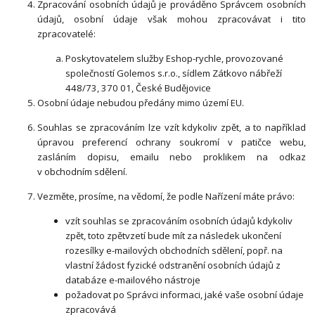
Zpracování osobních údajů je prováděno Správcem osobních
údajů, osobní údaje však mohou zpracovávat i tito
zpracovatelé:
Poskytovatelem služby Eshop-rychle, provozované
společností Golemos s.r.o., sídlem Zátkovo nábřeží
448/73, 370 01, České Budějovice
Osobní údaje nebudou předány mimo území EU.
Souhlas se zpracováním lze vzít kdykoliv zpět, a to
například
úpravou preferencí ochrany soukromí v patičce webu,
zasláním dopisu, emailu nebo proklikem na odkaz
v obchodním sdělení.
Vezměte, prosíme, na vědomí, že podle Nařízení máte právo:
vzít souhlas se zpracováním osobních údajů kdykoliv
zpět, toto zpětvzetí bude mít za následek
ukončení
rozesílky e-mailových obchodních sdělení, popř. na
vlastní žádost fyzické odstranění osobních údajů z
databáze e-mailového nástroje
požadovat po Správci informaci, jaké vaše osobní údaje
zp
racovává