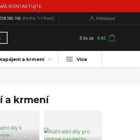
 NÁS KONTAKTUJTE.
728 382 742
(Po-Pá, 7-17hod.)
Přihlášení
0
ks
za
0 Kč
t
Napájení a krmení
Více
ní a krmení
dní díly k