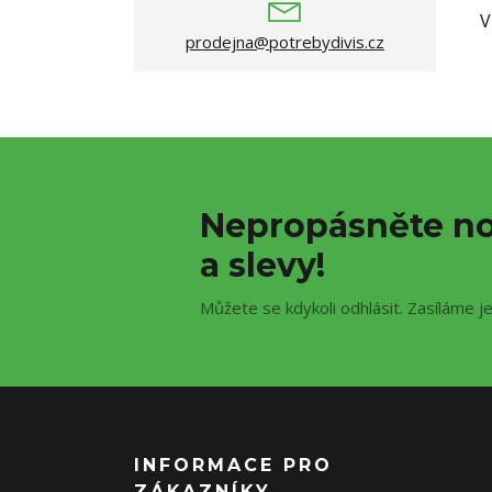
V
prodejna@potrebydivis.cz
Nepropásněte no
a slevy!
Můžete se kdykoli odhlásit. Zasíláme j
INFORMACE PRO
ZÁKAZNÍKY