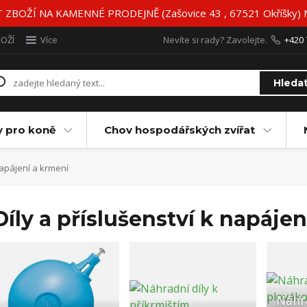
BOŽÍ NA KAMENNÉ PRODEJNĚ (Zašovice 43 , 67521 Okříšky)
BOŽÍ
Více
Nevíte si rady? Zavolejte.
+420 
Hleda
y pro koně
Chov hospodářských zvířat
napájení a krmení
Díly a příslušenství k napáje
Náhra