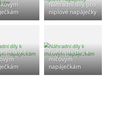
ákovým
Náhradní díly pro
ječkám
niplové napáječky
dní díly k
Náhradní díly k
kovým
míčovým
ječkám
napáječkám