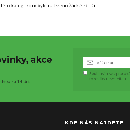
 této kategorii nebylo nalezeno žádné zboží.
vinky, akce
Souhlasím se
zpracová
rozesílky newsletteru.
ednou za 14 dní.
KDE NÁS NAJDETE