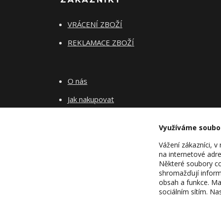
VRÁCENÍ ZBOŽÍ
REKLAMACE ZBOŽÍ
O nás
Jak nakupovat
Obchodní podmínky
Využíváme soubo
Fotogalerie
Vážení zákazníci, 
Kontakty
na internetové adre
Některé soubory coo
Blog
shromažďují inform
obsah a funkce. Ma
sociálním sítím. N