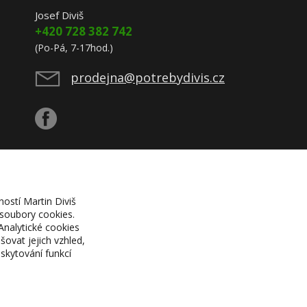
Josef Diviš
+420 728 382 742
(Po-Pá, 7-17hod.)
prodejna@potrebydivis.cz
ností Martin Diviš
 soubory cookies.
Analytické cookies
ovat jejich vzhled,
skytování funkcí