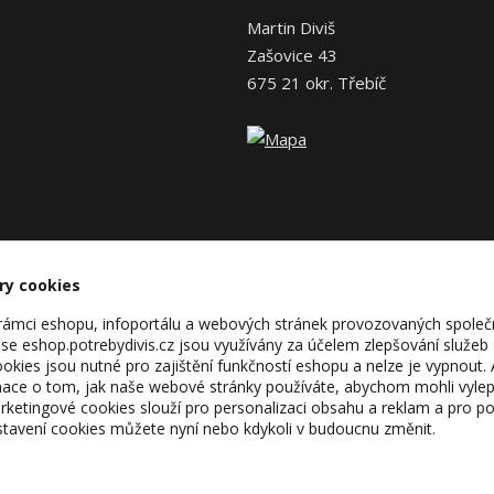
Martin Diviš
Zašovice 43
675 21 okr. Třebíč
ry cookies
v rámci eshopu, infoportálu a webových stránek provozovaných společ
se eshop.potrebydivis.cz jsou využívány za účelem zlepšování služeb
kies jsou nutné pro zajištění funkčností eshopu a nelze je vypnout. 
ace o tom, jak naše webové stránky používáte, abychom mohli vylepš
rketingové cookies slouží pro personalizaci obsahu a reklam a pro po
astavení cookies můžete nyní nebo kdykoli v budoucnu změnit.