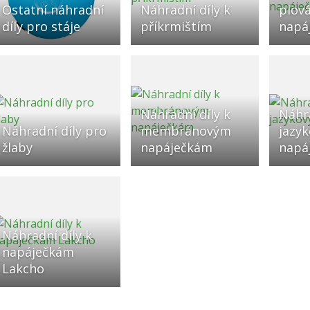
Ostatní náhradní
Náhradní díly k
plov
díly pro stáje
příkrmištím
napá
Náhradní díly k
Náhra
Náhradní díly pro
membránovým
jazy
žlaby
napáječkám
napá
Náhradní díly k
napáječkám
Lakcho