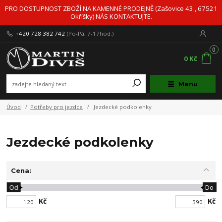
PRO DOSTUPNOST ZBOŽÍ NA KAMENNÉ PRODEJNĚ (Zašovice 43 , 67521
Okříšky) NÁS KONTAKTUJTE.
+420 728 382 742
(Po-Pá, 7-17hod.)
0
0 Kč
Menu
Úvod
Potřeby pro jezdce
Jezdecké podkolenky
Jezdecké podkolenky
Cena:
Od
Do
Kč
Kč