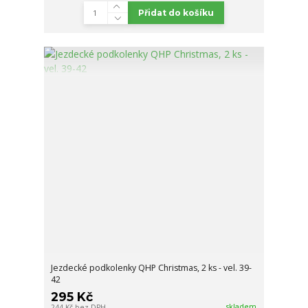
Přidat do košíku
Jezdecké podkolenky QHP Christmas, 2 ks - vel. 39-
42
295 Kč
skladem
244 Kč
bez DPH