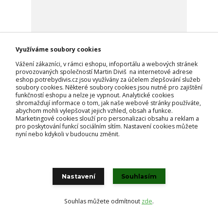
Jezdecké podkolenky LeMieux Competition, 2ks,
Využíváme soubory cookies
glacier - vel. L
Vážení zákazníci, v rámci eshopu, infoportálu a webových stránek
450 Kč
provozovaných společností Martin Diviš na internetové adrese
skladem
372 Kč
bez DPH
eshop.potrebydivis.cz jsou využívány za účelem zlepšování služeb
soubory cookies. Některé soubory cookies jsou nutné pro zajištění
Přidat do košíku
funkčností eshopu a nelze je vypnout. Analytické cookies
shromažďují informace o tom, jak naše webové stránky používáte,
abychom mohli vylepšovat jejich vzhled, obsah a funkce.
Marketingové cookies slouží pro personalizaci obsahu a reklam a
pro poskytování funkcí sociálním sítím. Nastavení cookies můžete
nyní nebo kdykoli v budoucnu změnit.
Nastavení
Souhlasím
Souhlas můžete odmítnout
zde
.