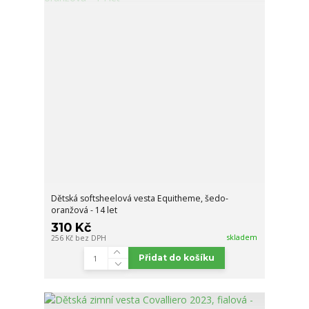
Dětská softsheelová vesta Equitheme, šedo-
oranžová - 14 let
310 Kč
skladem
256 Kč
bez DPH
Přidat do košíku