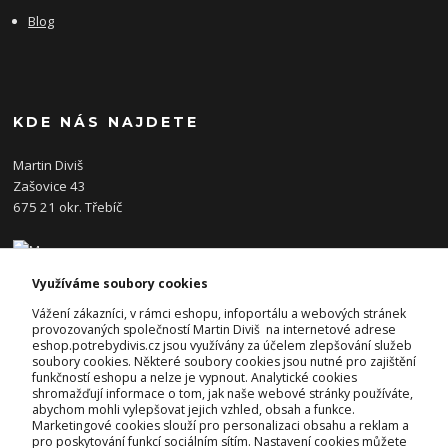
Blog
KDE NÁS NAJDETE
Martin Diviš
Zašovice 43
675 21 okr. Třebíč
Využíváme soubory cookies
KONTAKTY
Vážení zákazníci, v rámci eshopu, infoportálu a webových stránek
provozovaných společností Martin Diviš na internetové adrese
eshop.potrebydivis.cz jsou využívány za účelem zlepšování služeb
Josef Diviš
soubory cookies. Některé soubory cookies jsou nutné pro zajištění
+420 728 382 742
funkčností eshopu a nelze je vypnout. Analytické cookies
(Po-Pá, 7-17hod.)
shromažďují informace o tom, jak naše webové stránky používáte,
abychom mohli vylepšovat jejich vzhled, obsah a funkce.
prodejna@potrebydivis.cz
Marketingové cookies slouží pro personalizaci obsahu a reklam a
pro poskytování funkcí sociálním sítím. Nastavení cookies můžete