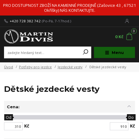
PRO DOSTUPNOST ZBOŽÍ NA KAMENNÉ PRODEJNĚ (Zašovice 43 , 67521
Okříšky) NÁS KONTAKTUJTE.
+420 728 382 742
(Po-Pá, 7-17hod.)
0
0 Kč
Menu
Úvod
Potřeby pro jezdce
Jezdecké vesty
Dětské jezdecké vesty
Dětské jezdecké vesty
Cena:
Od
Do
Kč
Kč