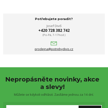
Potřebujete poradit?
Josef Diviš
+420 728 382 742
(Po-Pá, 7-17hod.)
prodejna@potrebydivis.cz
Nepropásněte novinky, akce
a slevy!
Můžete se kdykoli odhlásit. Zasíláme jednou za 14 dní.