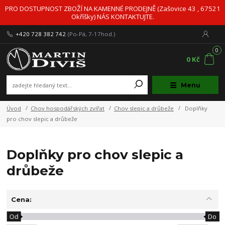
PRO DOSTUPNOST ZBOŽÍ NA KAMENNÉ PRODEJNĚ (Zašovice 43 , 67521
Okříšky) NÁS KONTAKTUJTE.
+420 728 382 742
(Po-Pá, 7-17hod.)
0
0 Kč
Menu
Úvod
Chov hospodářských zvířat
Chov slepic a drůbeže
Doplňky
pro chov slepic a drůbeže
Doplňky pro chov slepic a
drůbeže
Cena:
Od
Do