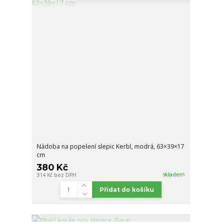
Nádoba na popelení slepic Kerbl, modrá, 63×39×17
cm
380 Kč
skladem
314 Kč
bez DPH
Přidat do košíku