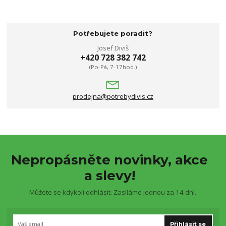
Potřebujete poradit?
Josef Diviš
+420 728 382 742
(Po-Pá, 7-17hod.)
prodejna@potrebydivis.cz
Nepropásněte novinky, akce
a slevy!
Můžete se kdykoli odhlásit. Zasíláme jednou za 14 dní.
Přihlásit se