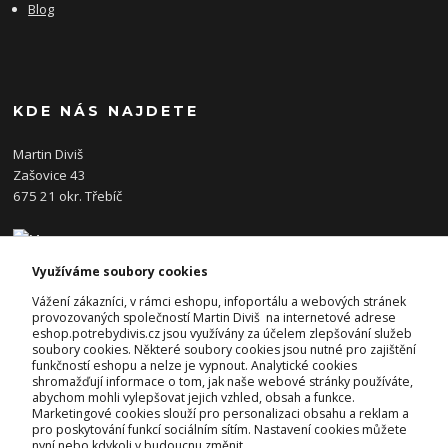
Blog
KDE NÁS NAJDETE
Martin Diviš
Zašovice 43
675 21 okr. Třebíč
Využíváme soubory cookies
KONTAKTY
Vážení zákazníci, v rámci eshopu, infoportálu a webových stránek
provozovaných společností Martin Diviš na internetové adrese
eshop.potrebydivis.cz jsou využívány za účelem zlepšování služeb
Josef Diviš
soubory cookies. Některé soubory cookies jsou nutné pro zajištění
+420 728 382 742
funkčností eshopu a nelze je vypnout. Analytické cookies
(Po-Pá, 7-17hod.)
shromažďují informace o tom, jak naše webové stránky používáte,
abychom mohli vylepšovat jejich vzhled, obsah a funkce.
prodejna@potrebydivis.cz
Marketingové cookies slouží pro personalizaci obsahu a reklam a
pro poskytování funkcí sociálním sítím. Nastavení cookies můžete
nyní nebo kdykoli v budoucnu změnit.