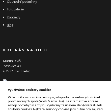
Obchodní podmínky
Fotogalerie
Kontakty
Blog
KDE NÁS NAJDETE
Martin Diviš
Zašovice 43
675 21 okr. Třebíč
Využíváme soubory cookies
KONTAKTY
Vážení zákazníci, v rámci eshopu, infoportálu a webových stránek
provozovaných společností Martin Diviš na internetové adrese
eshop.potrebydivis.cz jsou využívány za účelem zlepšování služeb
Josef Diviš
soubory cookies. Některé soubory cookies jsou nutné pro zajištění
+420 728 382 742