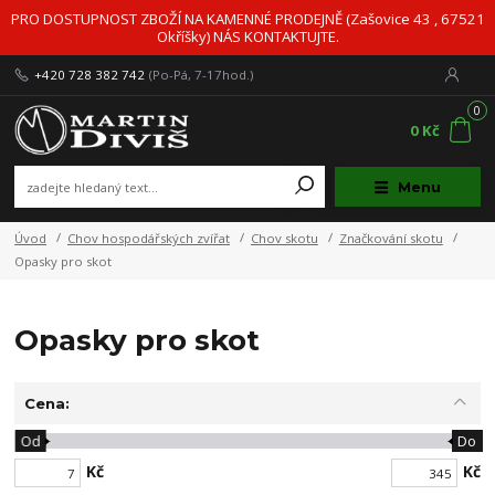
PRO DOSTUPNOST ZBOŽÍ NA KAMENNÉ PRODEJNĚ (Zašovice 43 , 67521
Okříšky) NÁS KONTAKTUJTE.
+420 728 382 742
(Po-Pá, 7-17hod.)
0
0 Kč
Menu
Úvod
Chov hospodářských zvířat
Chov skotu
Značkování skotu
Opasky pro skot
Opasky pro skot
Cena:
Od
Do
Kč
Kč