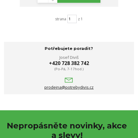
strana
z 1
Potřebujete poradit?
Josef Diviš
+420 728 382 742
(Po-Pá, 7-17hod.)
prodejna@potrebydivis.cz
Nepropásněte novinky, akce
a slevy!