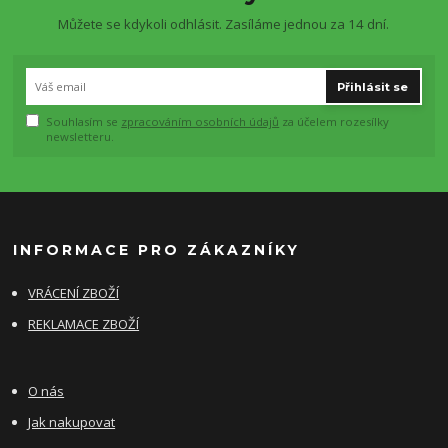
Můžete se kdykoli odhlásit. Zasíláme jednou za 14 dní.
Přihlásit se
Souhlasím se
zpracováním osobních údajů
za účelem rozesílky
newsletteru.
INFORMACE PRO ZÁKAZNÍKY
VRÁCENÍ ZBOŽÍ
REKLAMACE ZBOŽÍ
O nás
Jak nakupovat