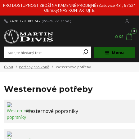
PRO DOSTUPNOST ZBOŽÍ NA KAMENNÉ PRODEJNĚ (Zašovice 43 , 67521
Okříšky) NÁS KONTAKTUJTE.
+420 728 382 742
(Po-Pá, 7-17hod.)
0
0 Kč
Menu
Úvod
Potřeby pro koně
Westernové potřeby
Westernové potřeby
Westernové poprsníky