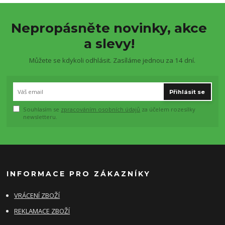
Nepropásněte novinky, akce
a slevy!
Můžete se kdykoli odhlásit. Zasíláme jednou za 14 dní.
Přihlásit se
Souhlasím se
zpracováním osobních údajů
za účelem rozesílky
newsletteru.
INFORMACE PRO ZÁKAZNÍKY
VRÁCENÍ ZBOŽÍ
REKLAMACE ZBOŽÍ