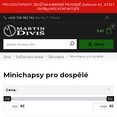
PRO DOSTUPNOST ZBOŽÍ NA KAMENNÉ PRODEJNĚ (Zašovice 43 , 67521
Okříšky) NÁS KONTAKTUJTE.
+420 728 382 742
(Po-Pá, 7-17hod.)
0
0 Kč
Menu
Úvod
Potřeby pro jezdce
Minichapsy
Minichapsy pro dospělé
Minichapsy pro dospělé
Cena:
Od
Do
Kč
Kč