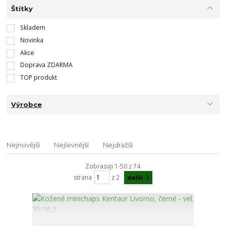
Štítky
Skladem
Novinka
Akce
Doprava ZDARMA
TOP produkt
Výrobce
Nejnovější
Nejlevnější
Nejdražší
Zobrazuji 1-50 z 74
strana
z 2
další