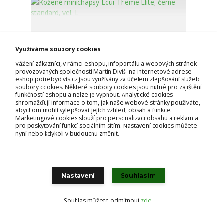
Využíváme soubory cookies
Vážení zákazníci, v rámci eshopu, infoportálu a webových stránek
provozovaných společností Martin Diviš na internetové adrese
eshop.potrebydivis.cz jsou využívány za účelem zlepšování služeb
soubory cookies. Některé soubory cookies jsou nutné pro zajištění
funkčností eshopu a nelze je vypnout. Analytické cookies
shromažďují informace o tom, jak naše webové stránky používáte,
abychom mohli vylepšovat jejich vzhled, obsah a funkce.
Marketingové cookies slouží pro personalizaci obsahu a reklam a
pro poskytování funkcí sociálním sítím. Nastavení cookies můžete
nyní nebo kdykoli v budoucnu změnit.
Kožené minichapsy Equi-Theme Elite, černé -
standard, vel. L
1 890 Kč
Nastavení
Souhlasím
skladem
1 562 Kč
bez DPH
Přidat do košíku
Souhlas můžete odmítnout
zde
.