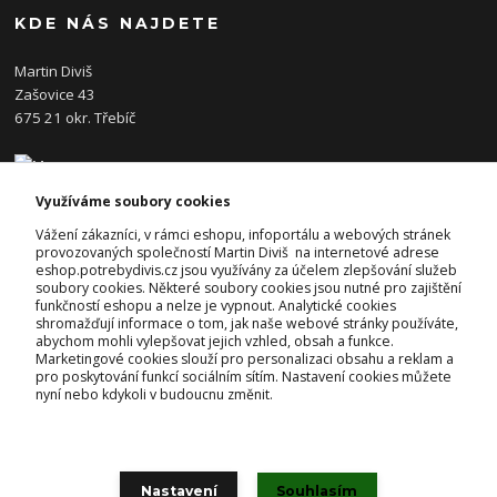
KDE NÁS NAJDETE
Martin Diviš
Zašovice 43
675 21 okr. Třebíč
Využíváme soubory cookies
KONTAKTY
Vážení zákazníci, v rámci eshopu, infoportálu a webových stránek
provozovaných společností Martin Diviš na internetové adrese
eshop.potrebydivis.cz jsou využívány za účelem zlepšování služeb
Josef Diviš
soubory cookies. Některé soubory cookies jsou nutné pro zajištění
+420 728 382 742
funkčností eshopu a nelze je vypnout. Analytické cookies
(Po-Pá, 7-17hod.)
shromažďují informace o tom, jak naše webové stránky používáte,
abychom mohli vylepšovat jejich vzhled, obsah a funkce.
prodejna@potrebydivis.cz
Marketingové cookies slouží pro personalizaci obsahu a reklam a
pro poskytování funkcí sociálním sítím. Nastavení cookies můžete
nyní nebo kdykoli v budoucnu změnit.
Nastavení
Souhlasím