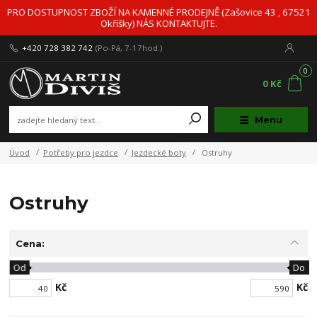
PRO DOSTUPNOST ZBOŽÍ NA KAMENNÉ PRODEJNĚ (Zašovice 43 , 67521
Okříšky) NÁS KONTAKTUJTE.
+420 728 382 742
(Po-Pá, 7-17hod.)
0
0 Kč
Menu
Úvod
Potřeby pro jezdce
Jezdecké boty
Ostruhy
Ostruhy
Cena:
Od
Do
Kč
Kč