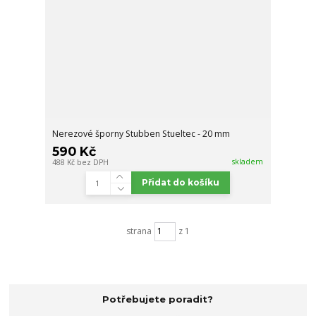
Nerezové šporny Stubben Stueltec - 20 mm
590 Kč
skladem
488 Kč
bez DPH
Přidat do košíku
strana
z 1
Potřebujete poradit?