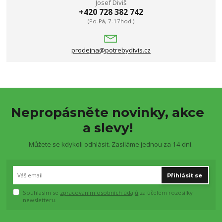
Josef Diviš
+420 728 382 742
(Po-Pá, 7-17hod.)
prodejna@potrebydivis.cz
Nepropásněte novinky, akce
a slevy!
Můžete se kdykoli odhlásit. Zasíláme jednou za 14 dní.
Přihlásit se
Souhlasím se
zpracováním osobních údajů
za účelem rozesílky
newsletteru.