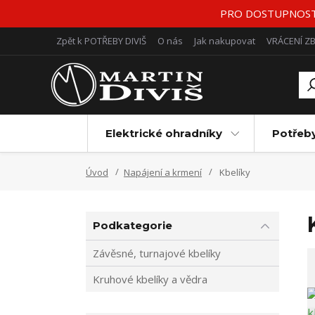
PRO DOSTUPNOST Z
Zpět k POTŘEBY DIVIŠ
O nás
Jak nakupovat
VRÁCENÍ Z
Elektrické ohradníky
Potřeb
Úvod
Napájení a krmení
Kbelíky
Podkategorie
Závěsné, turnajové kbelíky
Kruhové kbelíky a vědra