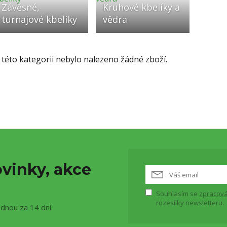
Závěsné,
Kruhové kbelíky a
turnajové kbelíky
vědra
 této kategorii nebylo nalezeno žádné zboží.
vinky, akce
Souhlasím se
zpracová
rozesílky newsletteru.
ednou za 14 dní.