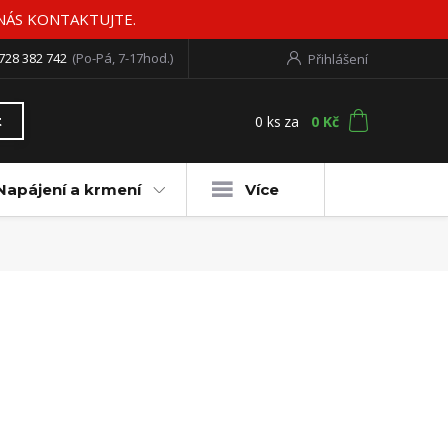
 NÁS KONTAKTUJTE.
728 382 742
(Po-Pá, 7-17hod.)
Přihlášení
0
ks
za
0 Kč
t
Napájení a krmení
Více