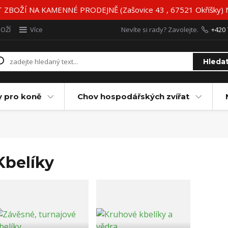
BOŽÍ NA KAMENNÉ PRODEJNĚ (Zašovice 43 , 67521 Okříšky)
BOŽÍ
Více
Nevíte si rady? Zavolejte.
+420 
Hleda
y pro koně
Chov hospodářských zvířat
Kbelíky