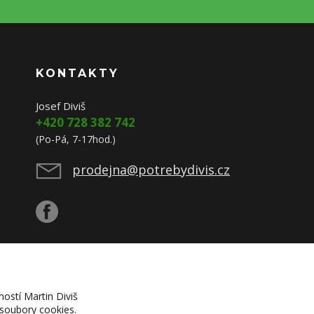
KONTAKTY
Josef Diviš
+420 728 382 742
(Po-Pá, 7-17hod.)
prodejna@potrebydivis.cz
ností Martin Diviš
 soubory cookies.