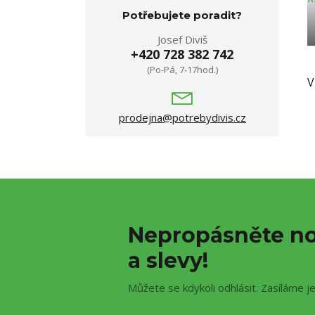
Potřebujete poradit?
Josef Diviš
+420 728 382 742
(Po-Pá, 7-17hod.)
V
prodejna@potrebydivis.cz
Nepropásněte no
a slevy!
Můžete se kdykoli odhlásit. Zasíláme j