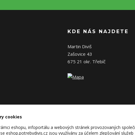
KDE NÁS NAJDETE
Martin Diviš
Zašovice 43
675 21 okr. Třebíč
ry cookies
v rámci eshopu, infoportálu a webových stránek provozovaných společ
se eshop.potrebydivis.cz jsou využívány za účelem zlepšování služeb