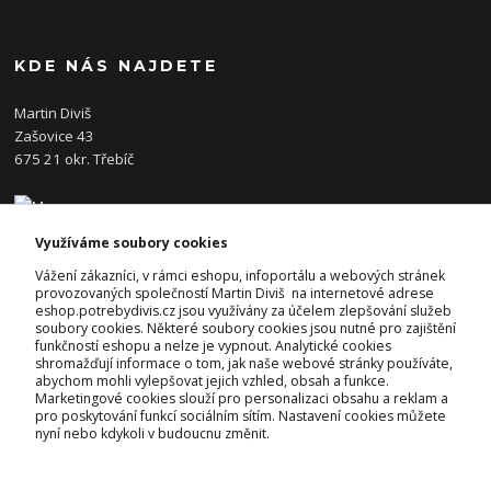
KDE NÁS NAJDETE
Martin Diviš
Zašovice 43
675 21 okr. Třebíč
Využíváme soubory cookies
KONTAKTY
Vážení zákazníci, v rámci eshopu, infoportálu a webových stránek
provozovaných společností Martin Diviš na internetové adrese
eshop.potrebydivis.cz jsou využívány za účelem zlepšování služeb
Josef Diviš
soubory cookies. Některé soubory cookies jsou nutné pro zajištění
+420 728 382 742
funkčností eshopu a nelze je vypnout. Analytické cookies
(Po-Pá, 7-17hod.)
shromažďují informace o tom, jak naše webové stránky používáte,
abychom mohli vylepšovat jejich vzhled, obsah a funkce.
prodejna@potrebydivis.cz
Marketingové cookies slouží pro personalizaci obsahu a reklam a
pro poskytování funkcí sociálním sítím. Nastavení cookies můžete
nyní nebo kdykoli v budoucnu změnit.