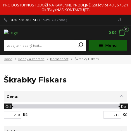
PRO DOSTUPNOST ZBOŽÍ NA KAMENNÉ PRODEJNĚ (Zašovice 43 , 67521
Okříšky) NÁS KONTAKTUJTE.
+420 728 382 742
(Po-Pá, 7-17hod.)
0
0 Kč
Menu
Úvod
Hobby a zahrada
Domácnost
Škrabky Fiskars
Škrabky Fiskars
Cena:
Od
Do
Kč
Kč