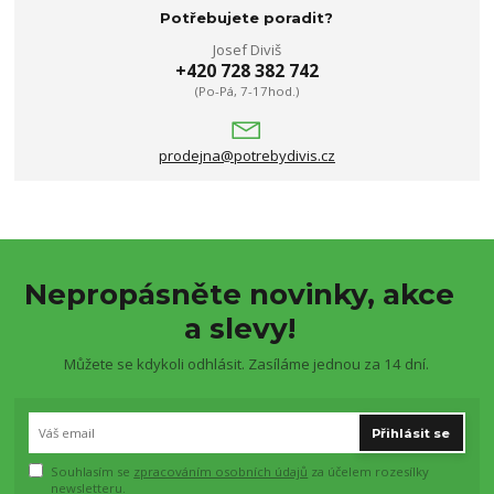
Potřebujete poradit?
Josef Diviš
+420 728 382 742
(Po-Pá, 7-17hod.)
prodejna@potrebydivis.cz
Nepropásněte novinky, akce
a slevy!
Můžete se kdykoli odhlásit. Zasíláme jednou za 14 dní.
Přihlásit se
Souhlasím se
zpracováním osobních údajů
za účelem rozesílky
newsletteru.