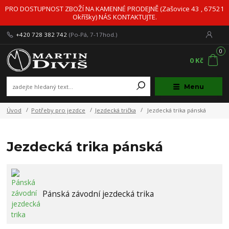
PRO DOSTUPNOST ZBOŽÍ NA KAMENNÉ PRODEJNĚ (Zašovice 43 , 67521
Okříšky) NÁS KONTAKTUJTE.
+420 728 382 742
(Po-Pá, 7-17hod.)
0
0 Kč
Menu
Úvod
Potřeby pro jezdce
Jezdecká trička
Jezdecká trika pánská
Jezdecká trika pánská
Pánská závodní jezdecká trika