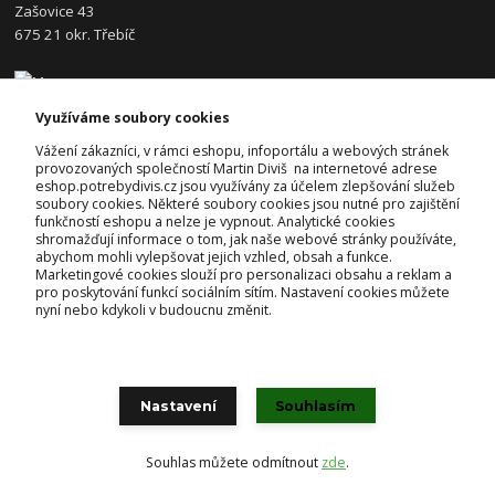
Zašovice 43
675 21 okr. Třebíč
Využíváme soubory cookies
KONTAKTY
Vážení zákazníci, v rámci eshopu, infoportálu a webových stránek
provozovaných společností Martin Diviš na internetové adrese
eshop.potrebydivis.cz jsou využívány za účelem zlepšování služeb
Josef Diviš
soubory cookies. Některé soubory cookies jsou nutné pro zajištění
+420 728 382 742
funkčností eshopu a nelze je vypnout. Analytické cookies
(Po-Pá, 7-17hod.)
shromažďují informace o tom, jak naše webové stránky používáte,
abychom mohli vylepšovat jejich vzhled, obsah a funkce.
prodejna@potrebydivis.cz
Marketingové cookies slouží pro personalizaci obsahu a reklam a
pro poskytování funkcí sociálním sítím. Nastavení cookies můžete
nyní nebo kdykoli v budoucnu změnit.
Nastavení
Souhlasím
© by KAMÍR a Co. spol. s r.o., Martin Diviš - Chlazení Diviš, 2021
Souhlas můžete odmítnout
zde
.
Vytvořeno na
Eshop-rychle.cz