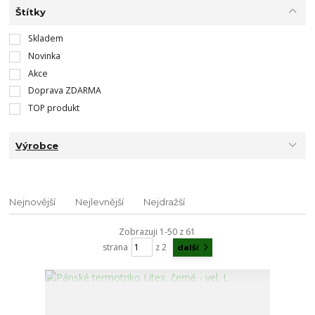
Štítky
Skladem
Novinka
Akce
Doprava ZDARMA
TOP produkt
Výrobce
Nejnovější
Nejlevnější
Nejdražší
Zobrazuji 1-50 z 61
strana
z 2
další