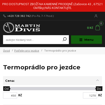
PRO DOSTUPNOST ZBOŽÍ NA KAMENNÉ PRODEJNĚ (Zašovice 43 , 67521
Okříšky) NÁS KONTAKTUJTE.
+420 728 382 742
(Po-Pá, 7-17hod.)
0
0 Kč
Menu
Úvod
Potřeby pro jezdce
Termoprádlo pro jezdce
Termoprádlo pro jezdce
Cena:
Od
Do
Kč
Kč