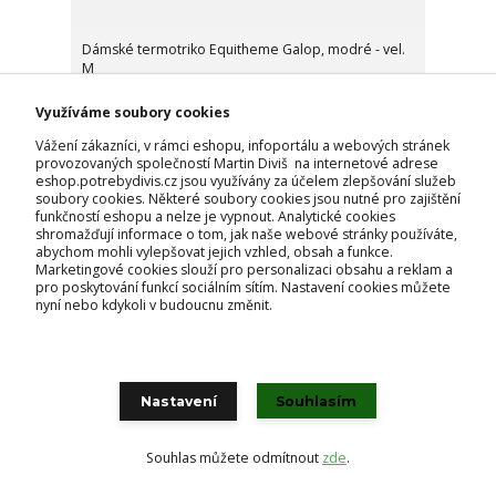
Dámské termotriko Equitheme Galop, modré - vel.
M
999 Kč
Využíváme soubory cookies
skladem
826 Kč
bez DPH
Vážení zákazníci, v rámci eshopu, infoportálu a webových stránek
Přidat do košíku
provozovaných společností Martin Diviš na internetové adrese
eshop.potrebydivis.cz jsou využívány za účelem zlepšování služeb
soubory cookies. Některé soubory cookies jsou nutné pro zajištění
funkčností eshopu a nelze je vypnout. Analytické cookies
shromažďují informace o tom, jak naše webové stránky používáte,
abychom mohli vylepšovat jejich vzhled, obsah a funkce.
Marketingové cookies slouží pro personalizaci obsahu a reklam a
pro poskytování funkcí sociálním sítím. Nastavení cookies můžete
nyní nebo kdykoli v budoucnu změnit.
Nastavení
Souhlasím
Souhlas můžete odmítnout
zde
.