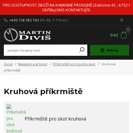
PRO DOSTUPNOST ZBOŽÍ NA KAMENNÉ PRODEJNĚ (Zašovice 43 , 67521
Okříšky) NÁS KONTAKTUJTE.
+420 728 382 742
(Po-Pá, 7-17hod.)
0
0 Kč
Menu
Úvod
Napájení a krmení
Příkrmiště pro koně a skot
Kruhová
příkrmiště
Kruhová příkrmiště
Příkrmiště pro skot kruhová