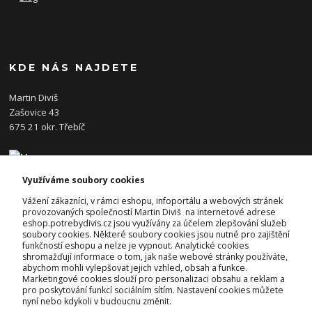
KDE NÁS NAJDETE
Martin Diviš
Zašovice 43
675 21 okr. Třebíč
Využíváme soubory cookies
KONTAKTY
Vážení zákazníci, v rámci eshopu, infoportálu a webových stránek
provozovaných společností Martin Diviš na internetové adrese
eshop.potrebydivis.cz jsou využívány za účelem zlepšování služeb
Josef Diviš
soubory cookies. Některé soubory cookies jsou nutné pro zajištění
+420 728 382 742
funkčností eshopu a nelze je vypnout. Analytické cookies
(Po-Pá, 7-17hod.)
shromažďují informace o tom, jak naše webové stránky používáte,
abychom mohli vylepšovat jejich vzhled, obsah a funkce.
prodejna@potrebydivis.cz
Marketingové cookies slouží pro personalizaci obsahu a reklam a
pro poskytování funkcí sociálním sítím. Nastavení cookies můžete
nyní nebo kdykoli v budoucnu změnit.