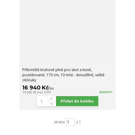
Příkrmiště kruhové plné pro skot a koně,
pozinkované, 170 cm, 10 míst - dvoudílné, velké
oblouky
16 940 Kč
/
ks
skladem
14 000 Kč
bez DPH
Přidat do košíku
strana
z 1