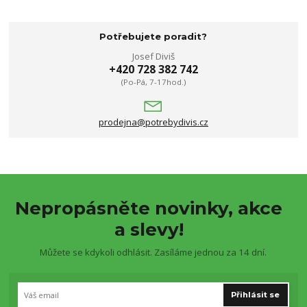
Potřebujete poradit?
Josef Diviš
+420 728 382 742
(Po-Pá, 7-17hod.)
prodejna@potrebydivis.cz
Nepropásněte novinky, akce
a slevy!
Můžete se kdykoli odhlásit. Zasíláme jednou za 14 dní.
Přihlásit se