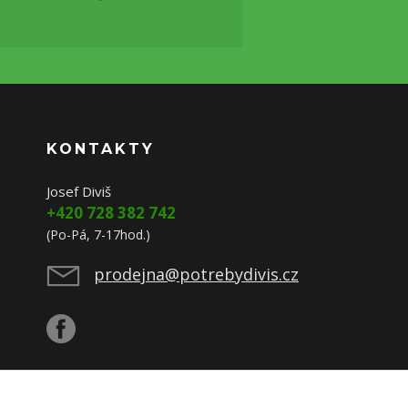
KONTAKTY
Josef Diviš
+420 728 382 742
(Po-Pá, 7-17hod.)
prodejna@potrebydivis.cz