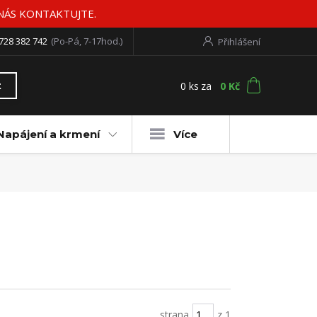
 NÁS KONTAKTUJTE.
728 382 742
(Po-Pá, 7-17hod.)
Přihlášení
0
ks
za
0 Kč
t
Napájení a krmení
Více
strana
z 1