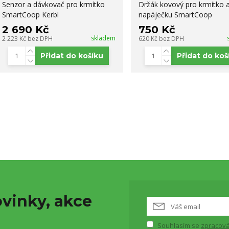
Senzor a dávkovač pro krmítko
Držák kovový pro krmítko 
SmartCoop Kerbl
napáječku SmartCoop
2 690 Kč
750 Kč
skladem
2 223 Kč
bez DPH
620 Kč
bez DPH
Přidat do košíku
Přidat do koš
vinky, akce
Souhlasím se
zpracová