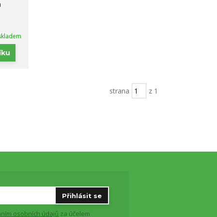
a
skladem
íku
strana
z 1
Přihlásit se
ním osobních údajů
za účelem