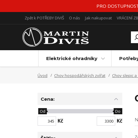
PRO DOSTUPNOST Z
Zpět k POTŘEBY DIVIŠ
O nás
Jak nakupovat
VRÁCENÍ Z
Elektrické ohradníky
Potřeb
Úvod
Chov hospodářských zvířat
Chov slepic a
Cena:
Od
Do
N
Kč
Kč
Z