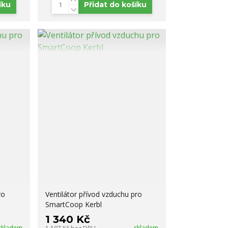
íku
Přidat do košíku
ro
Ventilátor přívod vzduchu pro
SmartCoop Kerbl
1 340 Kč
skladem
skladem