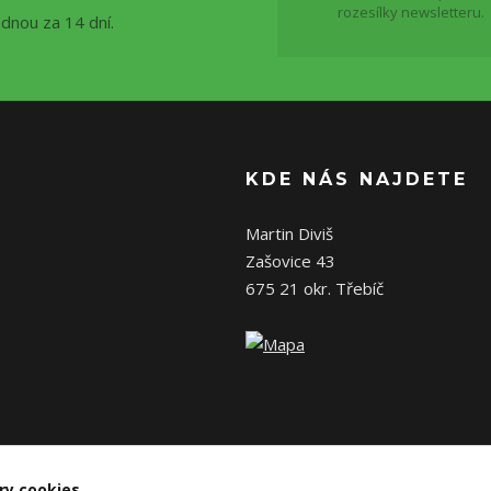
rozesílky newsletteru.
ednou za 14 dní.
KDE NÁS NAJDETE
Martin Diviš
Zašovice 43
675 21 okr. Třebíč
ry cookies