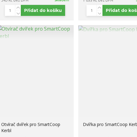
545 Kč
bez DPH
1 033 Kč
bez DPH
Přidat do košíku
Přidat do koš
Otvírač dvířek pro SmartCoop
Dvířka pro SmartCoop Kerb
Kerbl