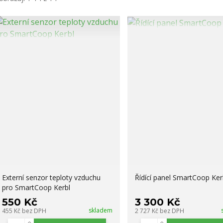
Externí senzor teploty vzduchu
Řídící panel SmartCoop Ker
pro SmartCoop Kerbl
550 Kč
3 300 Kč
skladem
455 Kč
bez DPH
2 727 Kč
bez DPH