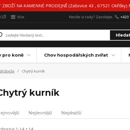
BOŽÍ NA KAMENNÉ PRODEJNĚ (Zašovice 43 , 67521 Okříšky)
BOŽÍ
Více
Nevíte si rady? Zavolejte.
+420 
Hleda
y pro koně
Chov hospodářských zvířat
 drůbeže
Chytrý kurník
Chytrý kurník
ejnovější
Nejlevnější
Nejdražší
obrazuji 1-14 z 14