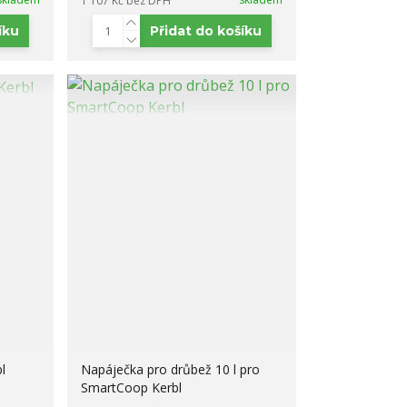
1 107 Kč
bez DPH
íku
Přidat do košíku
l
Napáječka pro drůbež 10 l pro
SmartCoop Kerbl