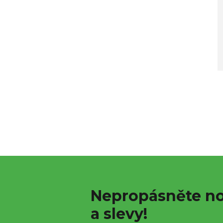
Nepropásněte no
a slevy!