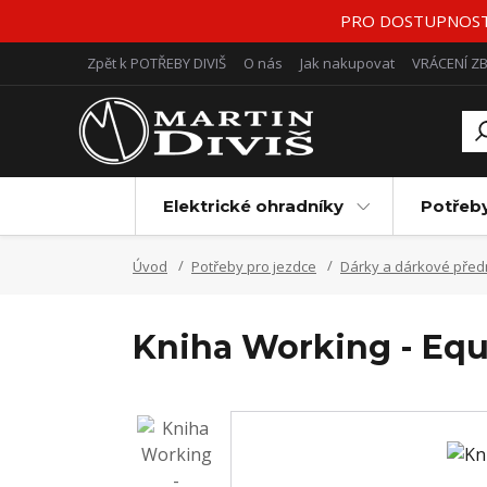
PRO DOSTUPNOST Z
Zpět k POTŘEBY DIVIŠ
O nás
Jak nakupovat
VRÁCENÍ Z
Elektrické ohradníky
Potřeb
Úvod
Potřeby pro jezdce
Dárky a dárkové před
Kniha Working - Equ