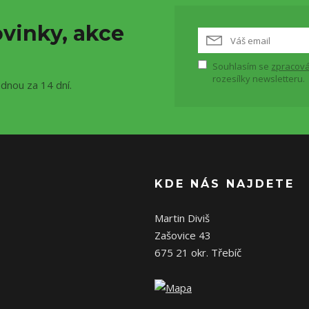
vinky, akce
Souhlasím se
zpracová
rozesílky newsletteru.
ednou za 14 dní.
KDE NÁS NAJDETE
Martin Diviš
Zašovice 43
675 21 okr. Třebíč