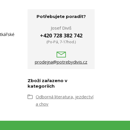
Potřebujete poradit?
Josef Diviš
ytkářské
+420 728 382 742
(Po-Pá, 7-17hod.)
prodejna@potrebydivis.cz
Zboží zařazeno v
kategoriích
Odborná literatura, jezdectví
a chov