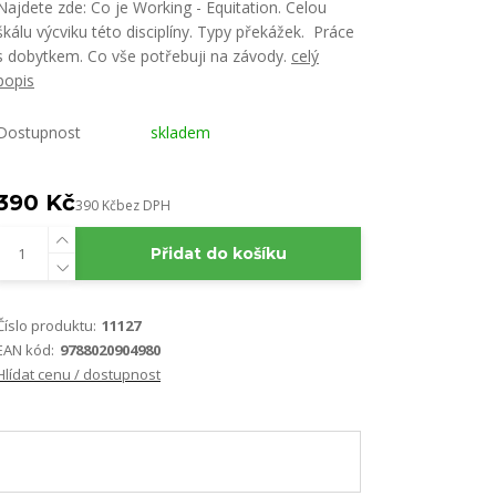
Najdete zde: Co je Working - Equitation. Celou
škálu výcviku této disciplíny. Typy překážek. Práce
s dobytkem. Co vše potřebuji na závody.
celý
popis
Dostupnost
skladem
390 Kč
390 Kč
bez DPH
Přidat do košíku
Číslo produktu:
11127
EAN kód:
9788020904980
Hlídat cenu / dostupnost