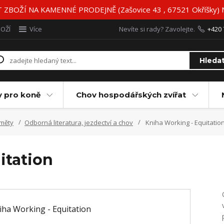
BOŽÍ NA KAMENNÉ PRODEJNĚ (Zašovice 43 , 67521 Okříšky)
BOŽÍ
Více
Nevíte si rady? Zavolejte.
+420 
Hleda
y pro koně
Chov hospodářských zvířat
měty
Odborná literatura, jezdectví a chov
Kniha Working - Equitatio
itation