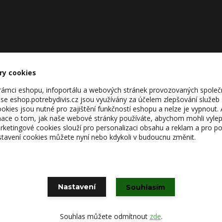
ry cookies
v rámci eshopu, infoportálu a webových stránek provozovaných společ
se eshop.potrebydivis.cz jsou využívány za účelem zlepšování služeb
kies jsou nutné pro zajištění funkčností eshopu a nelze je vypnout. 
ace o tom, jak naše webové stránky používáte, abychom mohli vylepš
rketingové cookies slouží pro personalizaci obsahu a reklam a pro po
astavení cookies můžete nyní nebo kdykoli v budoucnu změnit.
© by KAMÍR a Co. spol. s r.o., Martin Diviš - Chlazení Diviš, 2021
Vytvořeno na
Eshop-rychle.cz
Nastavení
Souhlasím
Souhlas můžete odmítnout
zde
.