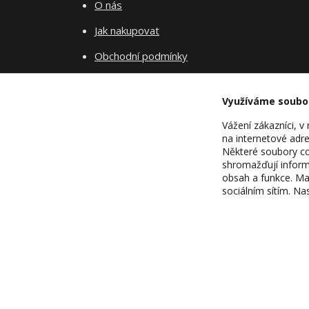
O nás
Jak nakupovat
Obchodní podmínky
Fotogalerie
Využíváme soubo
Kontakty
Vážení zákazníci, 
Blog
na internetové adre
Některé soubory coo
shromažďují inform
obsah a funkce. Ma
sociálním sítím. N