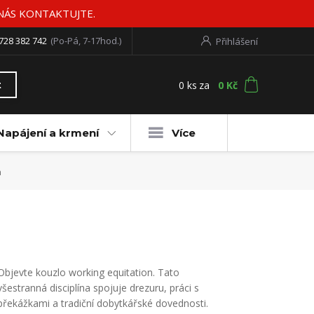
 NÁS KONTAKTUJTE.
728 382 742
(Po-Pá, 7-17hod.)
Přihlášení
0
ks
za
0 Kč
t
Napájení a krmení
Více
n
Objevte kouzlo working equitation. Tato
všestranná disciplína spojuje drezuru, práci s
překážkami a tradiční dobytkářské dovednosti.