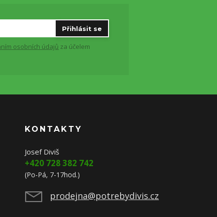
Přihlásit se
ním osobních údajů
za účelem
KONTAKTY
Josef Diviš
+420 728 382 742
(Po-Pá, 7-17hod.)
prodejna@potrebydivis.cz