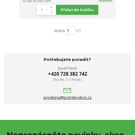
skladem
15 500 Kč
bez DPH
Přidat do košíku
strana
z 1
Potřebujete poradit?
Josef Diviš
+420 728 382 742
(Po-Pá, 7-17hod.)
prodejna@potrebydivis.cz