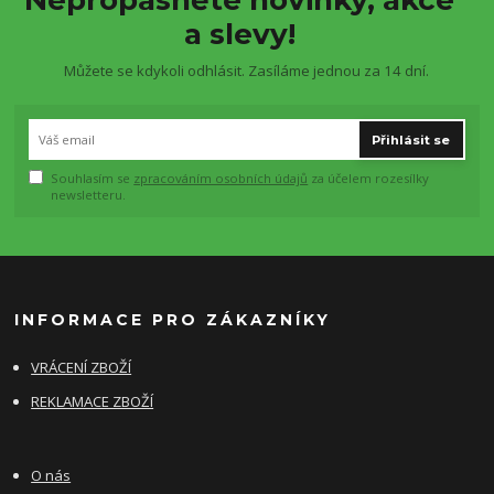
Nepropásněte novinky, akce
a slevy!
Můžete se kdykoli odhlásit. Zasíláme jednou za 14 dní.
Přihlásit se
Souhlasím se
zpracováním osobních údajů
za účelem rozesílky
newsletteru.
INFORMACE PRO ZÁKAZNÍKY
VRÁCENÍ ZBOŽÍ
REKLAMACE ZBOŽÍ
O nás