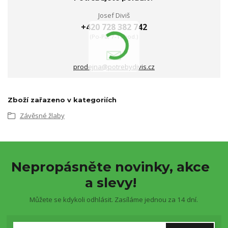
Josef Diviš
+420 728 382 742
(Po-Pá, 7-17hod.)
prodejna@potrebydivis.cz
Zboží zařazeno v kategoriích
Závěsné žlaby
Nepropásněte novinky, akce
a slevy!
Můžete se kdykoli odhlásit. Zasíláme jednou za 14 dní.