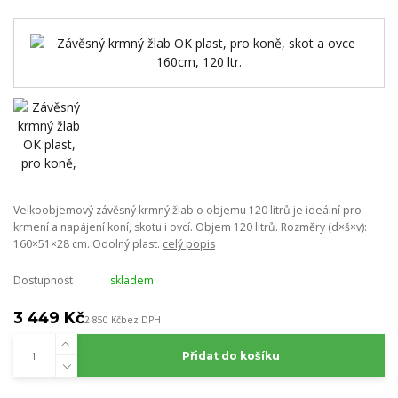
Velkoobjemový závěsný krmný žlab o objemu 120 litrů je ideální pro
krmení a napájení koní, skotu i ovcí. Objem 120 litrů. Rozměry (d×š×v):
160×51×28 cm. Odolný plast.
celý popis
Dostupnost
skladem
3 449 Kč
2 850 Kč
bez DPH
Přidat do košíku