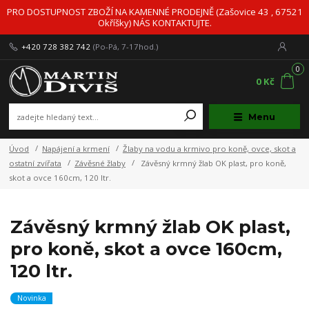
PRO DOSTUPNOST ZBOŽÍ NA KAMENNÉ PRODEJNĚ (Zašovice 43 , 67521
Okříšky) NÁS KONTAKTUJTE.
+420 728 382 742
(Po-Pá, 7-17hod.)
0
0 Kč
Menu
Úvod
Napájení a krmení
Žlaby na vodu a krmivo pro koně, ovce, skot a
ostatní zvířata
Závěsné žlaby
Závěsný krmný žlab OK plast, pro koně,
skot a ovce 160cm, 120 ltr.
Závěsný krmný žlab OK plast,
pro koně, skot a ovce 160cm,
120 ltr.
Novinka