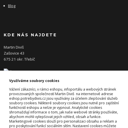
Blog
KDE NÁS NAJDETE
Martin Diviš
Zašovice 43
675 21 okr. Třebíč
Využíváme soubory cookies
KONTAKTY
Vážení zákazníci, v rámci eshopu, infoportálu a webových stránek
provozovaných společností Martin Diviš na internetové adrese
eshop.potrebydivis.cz jsou využívány za účelem zlepšování služeb
Josef Diviš
soubory cookies. Některé soubory cookies jsou nutné pro zajištění
+420 728 382 742
funkčností eshopu a nelze je vypnout. Analytické cookies
(Po-Pá, 7-17hod.)
shromažďují informace o tom, jak naše webové stránky používáte,
abychom mohli vylepšovat jejich vzhled, obsah a funkce.
prodejna@potrebydivis.cz
Marketingové cookies slouží pro personalizaci obsahu a reklam a
pro poskytování funkcí sociálním sítím. Nastavení cookies můžete