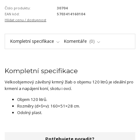
Číslo produktu:
30704
EAN kód:
5703414160104
Hlídat cenu / dostupnost
Kompletní specifikace
Komentáře
0
Kompletní specifikace
Velkoobjemový závěsný krmný žlab o objemu 120 litrů je ideální pro
krmení a napájení koní, skotu i ovcí.
Objem 120 litrů.
Rozměry (d×š×v): 160×51×28 cm.
Odolný plast.
Potřebujete poradit?