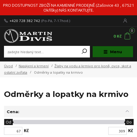
PRO DOSTUPNOST ZBOŽÍ NA KAMENNÉ PRODEJNĚ (Zašovice 43 , 67521
Okříšky) NÁS KONTAKTUJTE.
+420 728 382 742
(Po-Pá, 7-17hod.)
0
0 Kč
Menu
Úvod
Napájení a krmení
Žlaby na vodu a krmivo pro koně, ovce, skot a
ostatní zvířata
Odměrky a lopatky na krmivo
Odměrky a lopatky na krmivo
Cena:
Od
Do
Kč
Kč