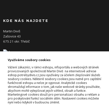
KDE NÁS NAJDETE
Martin Diviš
Zašovice 43
675 21 okr. Třebíč
Využíváme soubory cookies
KONTAKTY
Vážení zákazníci, v rámci eshopu, infoportálu a webových stránek
provozovaných společností Martin Diviš na internetové adrese
eshop.potrebydivis.cz jsou využívány za účelem zlepšování služeb
Josef Diviš
soubory cookies. Některé soubory cookies jsou nutné pro zajištění
+420 728 382 742
funkčností eshopu a nelze je vypnout. Analytické cookies
(Po-Pá, 7-17hod.)
shromažďují informace o tom, jak naše webové stránky používáte,
abychom mohli vylepšovat jejich vzhled, obsah a funkce.
prodejna@potrebydivis.cz
Marketingové cookies slouží pro personalizaci obsahu a reklam a
pro poskytování funkcí sociálním sítím. Nastavení cookies můžete
nyní nebo kdykoli v budoucnu změnit.