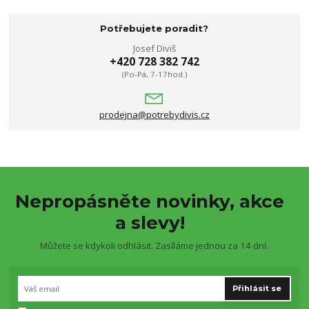
Potřebujete poradit?
Josef Diviš
+420 728 382 742
(Po-Pá, 7-17hod.)
prodejna@potrebydivis.cz
Nepropásněte novinky, akce
a slevy!
Můžete se kdykoli odhlásit. Zasíláme jednou za 14 dní.
Přihlásit se