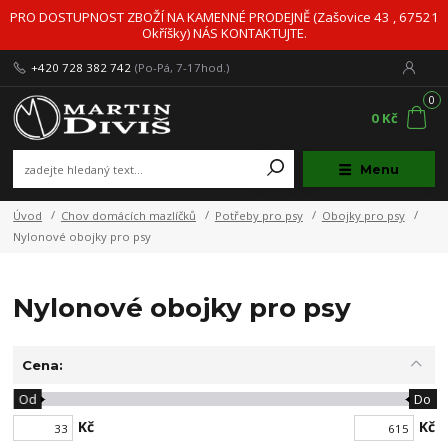
PRO DOSTUPNOST ZBOŽÍ NA KAMENNÉ PRODEJNĚ (Zašovice 43 , 67521
Okříšky) NÁS KONTAKTUJTE.
+420 728 382 742
(Po-Pá, 7-17hod.)
0
0 Kč
Menu
Úvod
Chov domácích mazlíčků
Potřeby pro psy
Obojky pro psy
Nylonové obojky pro psy
Nylonové obojky pro psy
Cena:
Od
Do
Kč
Kč