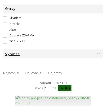
Štítky
Skladem
Novinka
Akce
Doprava ZDARMA
TOP produkt
Výrobce
Nejnovější
Nejlevnější
Nejdražší
Zobrazuji 1-50 z 103
strana
z 3
další