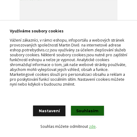
Využíváme soubory cookies
Vážení zákazníci, v rámci eshopu, infoportálu a webových stránek
provozovaných společností Martin Diviš na internetové adrese
eshop.potrebydivis.cz jsou využívány za účelem zlepšování služeb
soubory cookies. Některé soubory cookies jsou nutné pro zajištění
funkčností eshopu a nelze je vypnout. Analytické cookies
shromažďují informace o tom, jak naše webové stránky používáte,
abychom mohli vylepšovat jejich vzhled, obsah a funkce.
Marketingové cookies slouží pro personalizaci obsahu a reklam a
pro poskytování funkcí sociálním sítím. Nastavení cookies můžete
nyní nebo kdykoli v budoucnu změnit.
Obojek Tamer Softy, červeno - černý - 55-61 cm /
5,1 cm
615 Kč
skladem
508 Kč
bez DPH
Nastavení
Souhlasím
Přidat do košíku
Souhlas můžete odmítnout
zde
.