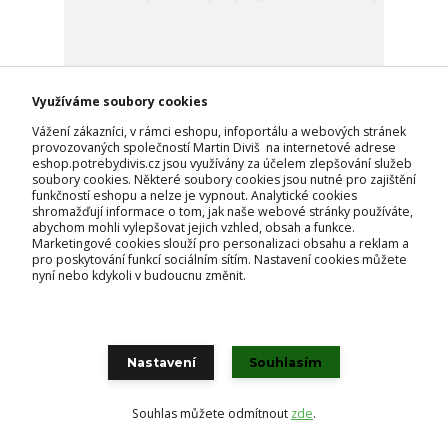
Využíváme soubory cookies
Vážení zákazníci, v rámci eshopu, infoportálu a webových stránek
provozovaných společností Martin Diviš na internetové adrese
eshop.potrebydivis.cz jsou využívány za účelem zlepšování služeb
soubory cookies. Některé soubory cookies jsou nutné pro zajištění
funkčností eshopu a nelze je vypnout. Analytické cookies
shromažďují informace o tom, jak naše webové stránky používáte,
abychom mohli vylepšovat jejich vzhled, obsah a funkce.
Marketingové cookies slouží pro personalizaci obsahu a reklam a
pro poskytování funkcí sociálním sítím. Nastavení cookies můžete
nyní nebo kdykoli v budoucnu změnit.
Svítící obojek Trixie pro psa, 45 cm - oranžový
221 Kč
skladem
183 Kč
bez DPH
Nastavení
Souhlasím
Přidat do košíku
Souhlas můžete odmítnout
zde
.
strana
z 1