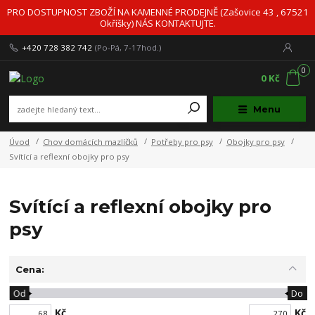
PRO DOSTUPNOST ZBOŽÍ NA KAMENNÉ PRODEJNĚ (Zašovice 43 , 67521
Okříšky) NÁS KONTAKTUJTE.
+420 728 382 742
(Po-Pá, 7-17hod.)
0
0 Kč
Menu
Úvod
Chov domácích mazlíčků
Potřeby pro psy
Obojky pro psy
Svítící a reflexní obojky pro psy
Svítící a reflexní obojky pro
psy
Cena:
Od
Do
Kč
Kč