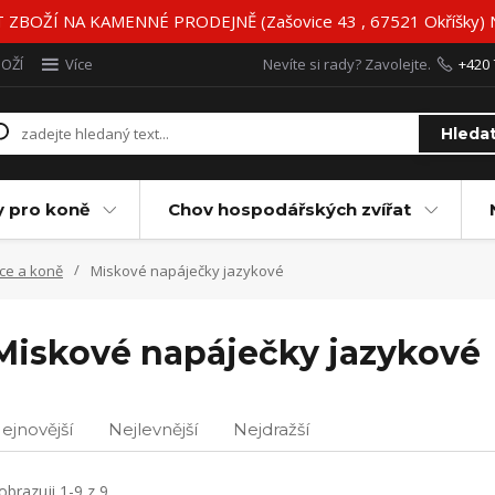
BOŽÍ NA KAMENNÉ PRODEJNĚ (Zašovice 43 , 67521 Okříšky)
BOŽÍ
Více
Nevíte si rady? Zavolejte.
+420 
Hleda
y pro koně
Chov hospodářských zvířat
vce a koně
Miskové napáječky jazykové
Miskové napáječky jazykové
ejnovější
Nejlevnější
Nejdražší
obrazuji 1-9 z 9