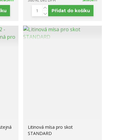
380 Kč
bez DPH
íku
Přidat do košíku
stejná
Litinová mísa pro skot
STANDARD