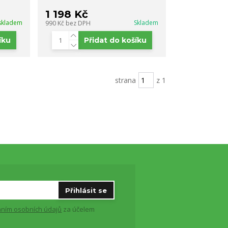
1 198 Kč
skladem
Skladem
990 Kč
bez DPH
íku
Přidat do košíku
strana
z 1
Přihlásit se
ním osobních údajů
za účelem