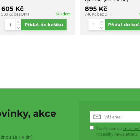
605 Kč
895 Kč
skladem
500 Kč
bez DPH
740 Kč
bez DPH
Přidat do košíku
Přidat do koš
vinky, akce
Souhlasím se
zpracová
rozesílky newsletteru.
ednou za 14 dní.