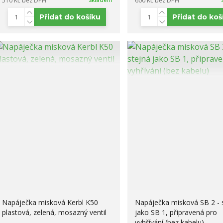
510 Kč
bez DPH
600 Kč
bez DPH
Přidat do košíku
Přidat do koš
Napáječka misková Kerbl K50
Napáječka misková SB 2 - 
plastová, zelená, mosazný ventil
jako SB 1, připravená pro
vyhřívání (bez kabelu)