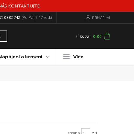
 NÁS KONTAKTUJTE.
728 382 742
(Po-Pá, 7-17hod.)
Přihlášení
0
ks
za
0 Kč
t
Napájení a krmení
Více
strana
z 1