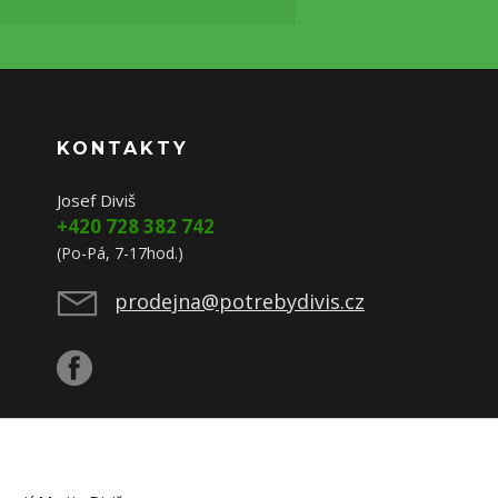
KONTAKTY
Josef Diviš
+420 728 382 742
(Po-Pá, 7-17hod.)
prodejna@potrebydivis.cz