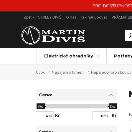
PRO DOSTUPNOST Z
Zpět k POTŘEBY DIVIŠ
O nás
Jak nakupovat
VRÁCENÍ Z
Elektrické ohradníky
Potřeb
Úvod
Napájení a krmení
Napáječky pro skot, o
Cena:
Od
Do
N
Kč
Kč
Z