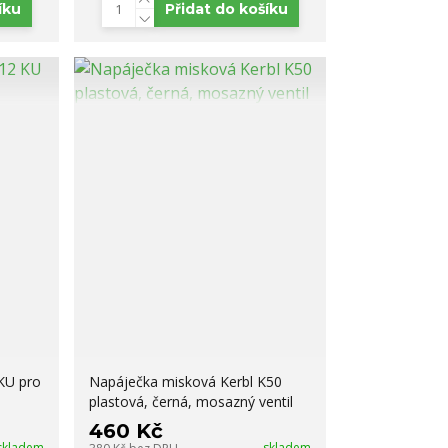
íku
Přidat do košíku
KU pro
Napáječka misková Kerbl K50
plastová, černá, mosazný ventil
460 Kč
skladem
skladem