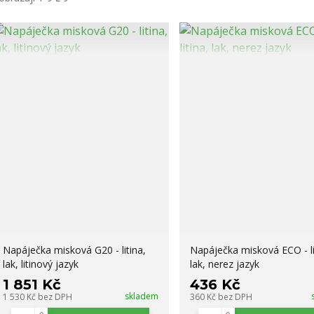
Napáječka misková G20 - litina,
Napáječka misková ECO - li
lak, litinový jazyk
lak, nerez jazyk
1 851 Kč
436 Kč
skladem
1 530 Kč
bez DPH
360 Kč
bez DPH