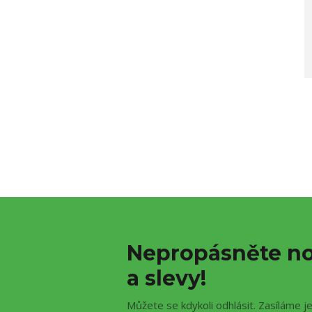
Nepropásněte no
a slevy!
Můžete se kdykoli odhlásit. Zasíláme j