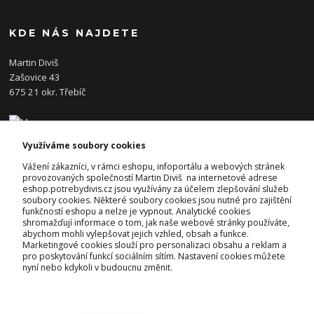
KDE NÁS NAJDETE
Martin Diviš
Zašovice 43
675 21 okr. Třebíč
Využíváme soubory cookies
KONTAKTY
Vážení zákazníci, v rámci eshopu, infoportálu a webových stránek
provozovaných společností Martin Diviš na internetové adrese
eshop.potrebydivis.cz jsou využívány za účelem zlepšování služeb
Josef Diviš
soubory cookies. Některé soubory cookies jsou nutné pro zajištění
+420 728 382 742
funkčností eshopu a nelze je vypnout. Analytické cookies
(Po-Pá, 7-17hod.)
shromažďují informace o tom, jak naše webové stránky používáte,
abychom mohli vylepšovat jejich vzhled, obsah a funkce.
prodejna@potrebydivis.cz
Marketingové cookies slouží pro personalizaci obsahu a reklam a
pro poskytování funkcí sociálním sítím. Nastavení cookies můžete
nyní nebo kdykoli v budoucnu změnit.