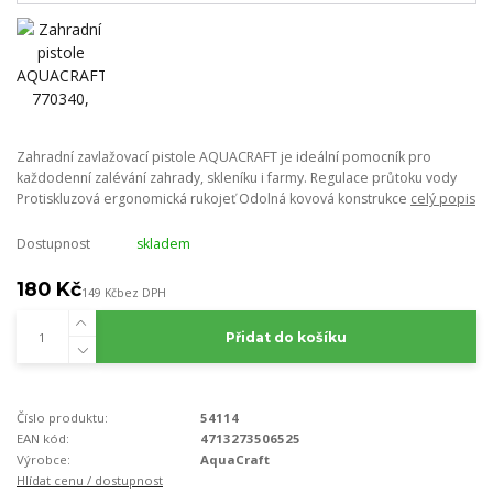
Zahradní zavlažovací pistole AQUACRAFT je ideální pomocník pro
každodenní zalévání zahrady, skleníku i farmy. Regulace průtoku vody
Protiskluzová ergonomická rukojeť Odolná kovová konstrukce
celý popis
Dostupnost
skladem
180 Kč
149 Kč
bez DPH
Přidat do košíku
Číslo produktu:
54114
EAN kód:
4713273506525
Výrobce:
AquaCraft
Hlídat cenu / dostupnost