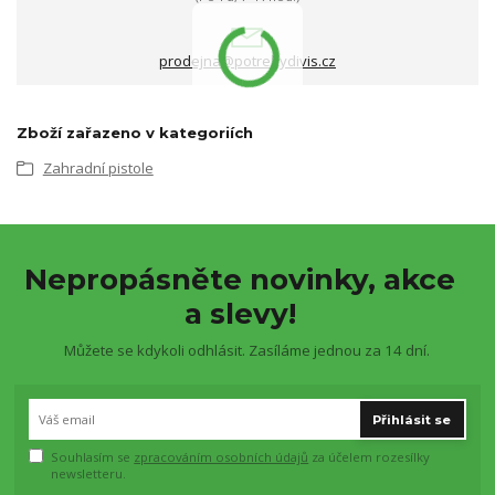
prodejna@potrebydivis.cz
Zboží zařazeno v kategoriích
Zahradní pistole
Nepropásněte novinky, akce
a slevy!
Můžete se kdykoli odhlásit. Zasíláme jednou za 14 dní.
Přihlásit se
Souhlasím se
zpracováním osobních údajů
za účelem rozesílky
newsletteru.