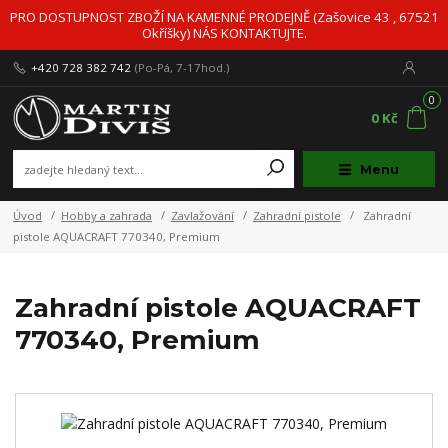
PRO DOSTUPNOST ZBOŽÍ NA KAMENNÉ PRODEJNĚ (Zašovice 43 , 67521
Okříšky) NÁS KONTAKTUJTE.
+420 728 382 742
(Po-Pá, 7-17hod.)
0
0 Kč
Menu
Úvod
Hobby a zahrada
Zavlažování
Zahradní pistole
Zahradní
pistole AQUACRAFT 770340, Premium
Zahradní pistole AQUACRAFT
770340, Premium