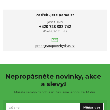
Potřebujete poradit?
Josef Diviš
+420 728 382 742
(Po-Pá, 7-17hod.)
prodejna@potrebydivis.cz
Nepropásněte novinky, akce
a slevy!
Můžete se kdykoli odhlásit. Zasíláme jednou za 14 dní.
Přihlásit se