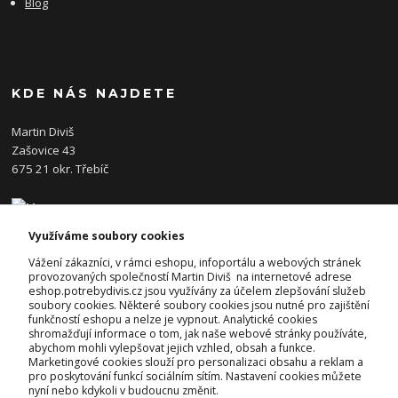
Blog
KDE NÁS NAJDETE
Martin Diviš
Zašovice 43
675 21 okr. Třebíč
Využíváme soubory cookies
KONTAKTY
Vážení zákazníci, v rámci eshopu, infoportálu a webových stránek
provozovaných společností Martin Diviš na internetové adrese
eshop.potrebydivis.cz jsou využívány za účelem zlepšování služeb
Josef Diviš
soubory cookies. Některé soubory cookies jsou nutné pro zajištění
+420 728 382 742
funkčností eshopu a nelze je vypnout. Analytické cookies
(Po-Pá, 7-17hod.)
shromažďují informace o tom, jak naše webové stránky používáte,
abychom mohli vylepšovat jejich vzhled, obsah a funkce.
prodejna@potrebydivis.cz
Marketingové cookies slouží pro personalizaci obsahu a reklam a
pro poskytování funkcí sociálním sítím. Nastavení cookies můžete
nyní nebo kdykoli v budoucnu změnit.