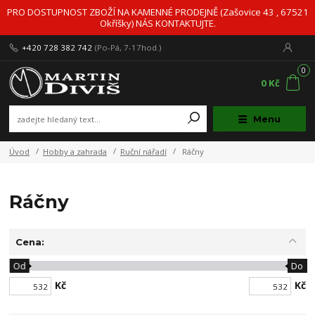
PRO DOSTUPNOST ZBOŽÍ NA KAMENNÉ PRODEJNĚ (Zašovice 43 , 67521
Okříšky) NÁS KONTAKTUJTE.
+420 728 382 742
(Po-Pá, 7-17hod.)
0
0 Kč
Menu
Úvod
Hobby a zahrada
Ruční nářadí
Ráčny
Ráčny
Cena:
Od
Do
Kč
Kč