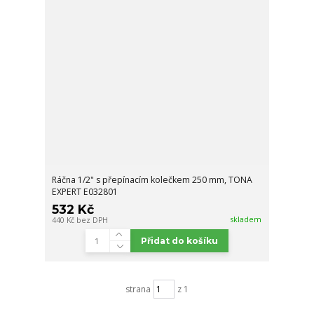
Ráčna 1/2" s přepínacím kolečkem 250 mm, TONA
EXPERT E032801
532 Kč
skladem
440 Kč
bez DPH
Přidat do košíku
strana
z 1