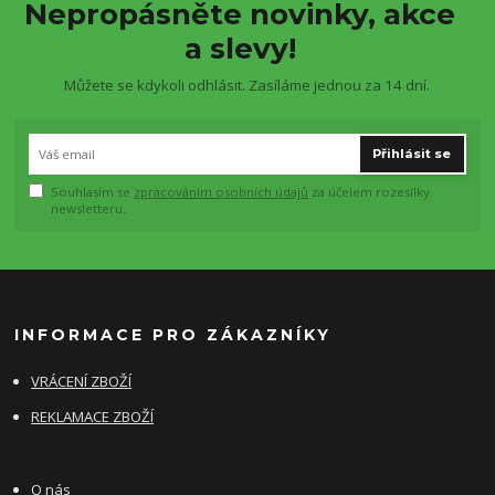
Nepropásněte novinky, akce
a slevy!
Můžete se kdykoli odhlásit. Zasíláme jednou za 14 dní.
Přihlásit se
Souhlasím se
zpracováním osobních údajů
za účelem rozesílky
newsletteru.
INFORMACE PRO ZÁKAZNÍKY
VRÁCENÍ ZBOŽÍ
REKLAMACE ZBOŽÍ
O nás