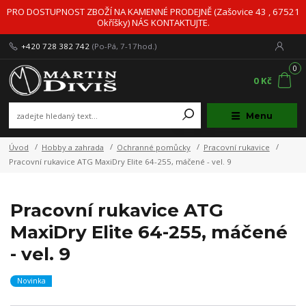
PRO DOSTUPNOST ZBOŽÍ NA KAMENNÉ PRODEJNĚ (Zašovice 43 , 67521
Okříšky) NÁS KONTAKTUJTE.
+420 728 382 742
(Po-Pá, 7-17hod.)
0
0 Kč
Menu
Úvod
Hobby a zahrada
Ochranné pomůcky
Pracovní rukavice
Pracovní rukavice ATG MaxiDry Elite 64-255, máčené - vel. 9
Pracovní rukavice ATG
MaxiDry Elite 64-255, máčené
- vel. 9
Novinka