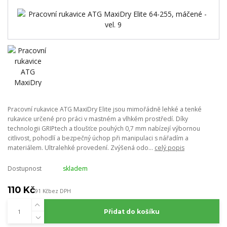
Pracovní rukavice ATG MaxiDry Elite jsou mimořádně lehké a tenké
rukavice určené pro práci v mastném a vlhkém prostředí. Díky
technologii GRIPtech a tloušťce pouhých 0,7 mm nabízejí výbornou
citlivost, pohodlí a bezpečný úchop při manipulaci s nářadím a
materiálem. Ultralehké provedení. Zvýšená odo...
celý popis
Dostupnost
skladem
110 Kč
91 Kč
bez DPH
Přidat do košíku