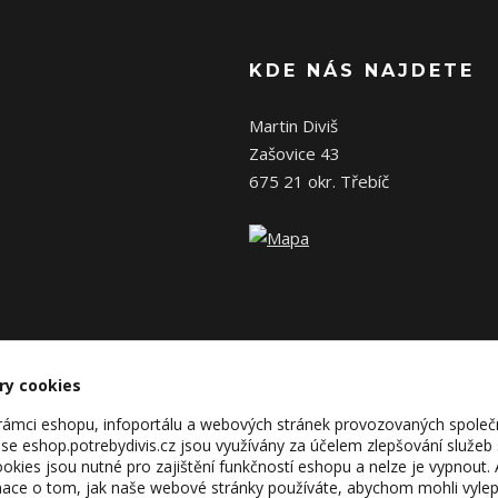
KDE NÁS NAJDETE
Martin Diviš
Zašovice 43
675 21 okr. Třebíč
ry cookies
v rámci eshopu, infoportálu a webových stránek provozovaných společ
se eshop.potrebydivis.cz jsou využívány za účelem zlepšování služeb
kies jsou nutné pro zajištění funkčností eshopu a nelze je vypnout. 
ace o tom, jak naše webové stránky používáte, abychom mohli vylepš