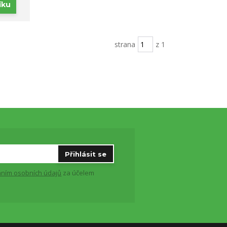
íku
strana
z 1
Přihlásit se
ním osobních údajů
za účelem