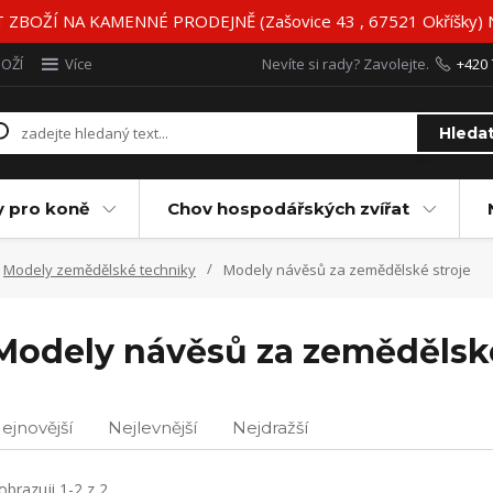
BOŽÍ NA KAMENNÉ PRODEJNĚ (Zašovice 43 , 67521 Okříšky)
BOŽÍ
Více
Nevíte si rady? Zavolejte.
+420 
Hleda
y pro koně
Chov hospodářských zvířat
Modely zemědělské techniky
Modely návěsů za zemědělské stroje
Modely návěsů za zemědělské
ejnovější
Nejlevnější
Nejdražší
obrazuji 1-2 z 2