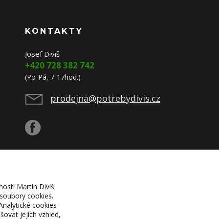
KONTAKTY
Josef Diviš
+420 728 382 742
(Po-Pá, 7-17hod.)
prodejna@potrebydivis.cz
ností Martin Diviš
 soubory cookies.
Analytické cookies
ovat jejich vzhled,