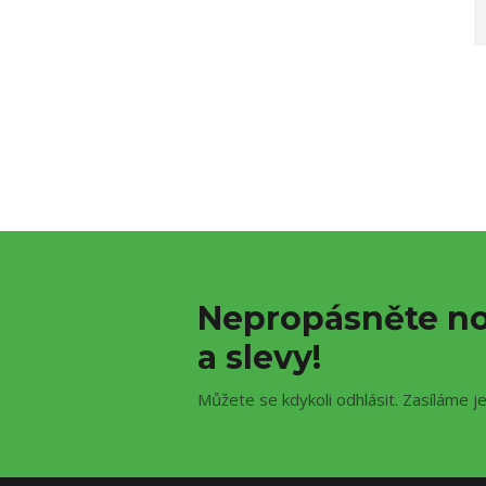
Nepropásněte no
a slevy!
Můžete se kdykoli odhlásit. Zasíláme j