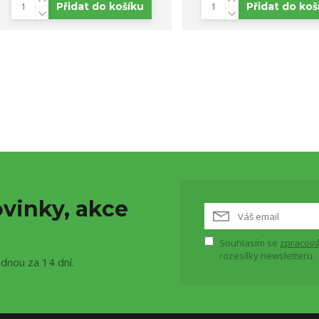
Přidat do košíku
Přidat do koš
vinky, akce
Souhlasím se
zpracová
rozesílky newsletteru.
ednou za 14 dní.