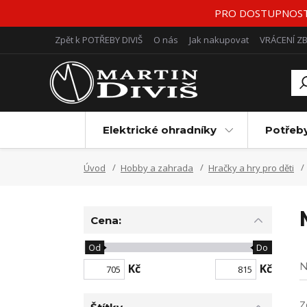
PRO DOSTUPNOST Z
Zpět k POTŘEBY DIVIŠ
O nás
Jak nakupovat
VRÁCENÍ Z
Elektrické ohradníky
Potřeb
Úvod
Hobby a zahrada
Hračky a hry pro děti
Cena:
Od
Do
N
Kč
Kč
Z