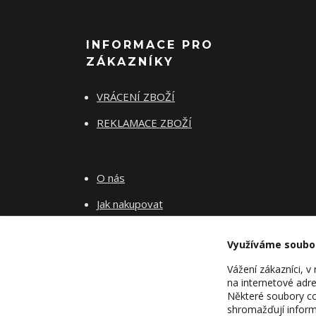
INFORMACE PRO
ZÁKAZNÍKY
VRÁCENÍ ZBOŽÍ
REKLAMACE ZBOŽÍ
O nás
Jak nakupovat
Obchodní podmínky
Využíváme soubo
Fotogalerie
Vážení zákazníci, 
Kontakty
na internetové adre
Některé soubory coo
Blog
shromažďují inform