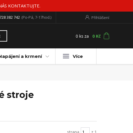
 NÁS KONTAKTUJTE.
728 382 742
(Po-Pá, 7-17hod.)
Přihlášení
0
ks
za
0 Kč
t
Napájení a krmení
Více
 stroje
strana
z 1