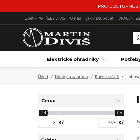
PRO DOSTUPNOST Z
Zpět k POTŘEBY DIVIŠ
O nás
Jak nakupovat
VRÁCENÍ Z
Elektrické ohradníky
Potřeb
Úvod
Hobby a zahrada
Ruční nářadí
Imbuso
Cena:
Od
Do
N
Kč
Kč
Z