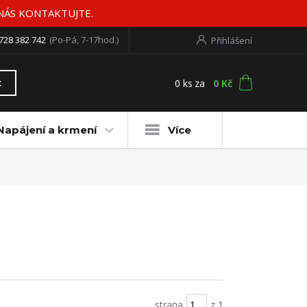
 NÁS KONTAKTUJTE.
728 382 742
(Po-Pá, 7-17hod.)
Přihlášení
0
ks
za
0 Kč
t
Napájení a krmení
Více
strana
z 1