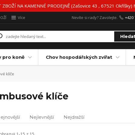
BOŽÍ NA KAMENNÉ PRODEJNĚ (Zašovice 43 , 67521 Okříšky)
BOŽÍ
Více
Nevíte si rady? Zavolejte.
+420 
Hleda
y pro koně
Chov hospodářských zvířat
vé klíče
Imbusové klíče
ejnovější
Nejlevnější
Nejdražší
obrazuji 1-15 z 15