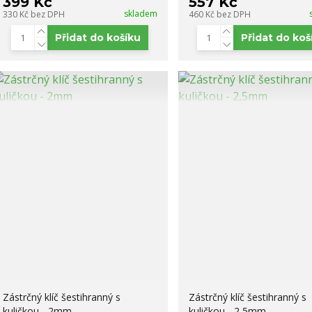
399 Kč
557 Kč
skladem
330 Kč
bez DPH
460 Kč
bez DPH
Přidat do košíku
Přidat do koš
Zástrčný klíč šestihranný s
Zástrčný klíč šestihranný s
kuličkou - 2mm
kuličkou - 2,5mm