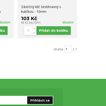
Zástrčný klíč šestihranný s
m
kuličkou - 10mm
103 Kč
skladem
skladem
85 Kč
bez DPH
íku
Přidat do košíku
strana
z 1
Přihlásit se