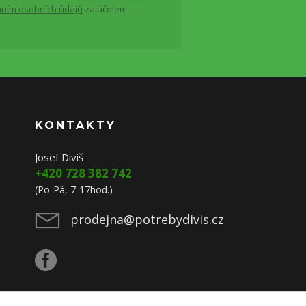
ním osobních údajů
za účelem
KONTAKTY
Josef Diviš
+420 728 382 742
(Po-Pá, 7-17hod.)
prodejna@potrebydivis.cz