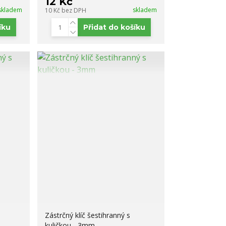
12 Kč
skladem
skladem
10 Kč
bez DPH
íku
Přidat do košíku
Zástrčný klíč šestihranný s
kuličkou - 3mm