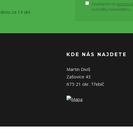
Souhlasím se
zpracová
rozesílky newsletteru.
ednou za 14 dní.
KDE NÁS NAJDETE
Martin Diviš
Zašovice 43
675 21 okr. Třebíč