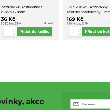
Zástrčný klíč šestihranný s
Klíč s kuličkou šestihranný
kuličkou - 8mm
zástrčný prodloužený 9 m
36 Kč
169 Kč
skladem
30 Kč
bez DPH
140 Kč
bez DPH
Přidat do košíku
Přidat do koš
vinky, akce