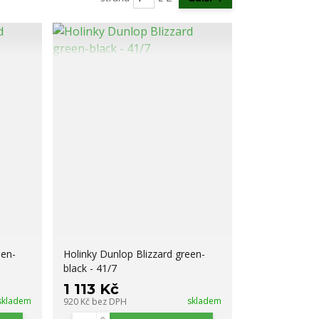
een-
Holinky Dunlop Blizzard green-
black - 41/7
1 113 Kč
skladem
skladem
920 Kč
bez DPH