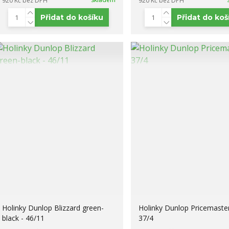
920 Kč
bez DPH
920 Kč
bez DPH
Přidat do košíku
Přidat do koš
Holinky Dunlop Blizzard green-
Holinky Dunlop Pricemaster
black - 46/11
37/4