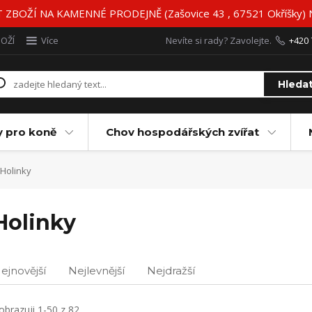
BOŽÍ NA KAMENNÉ PRODEJNĚ (Zašovice 43 , 67521 Okříšky)
BOŽÍ
Více
Nevíte si rady? Zavolejte.
+420 
Hleda
y pro koně
Chov hospodářských zvířat
Holinky
Holinky
ejnovější
Nejlevnější
Nejdražší
obrazuji 1-50 z 82