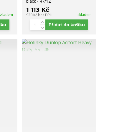
black - 47/12
1 113 Kč
skladem
skladem
920 Kč
bez DPH
íku
Přidat do košíku