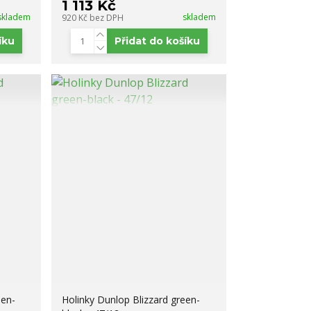
1 113 Kč
skladem
skladem
920 Kč
bez DPH
íku
Přidat do košíku
een-
Holinky Dunlop Blizzard green-