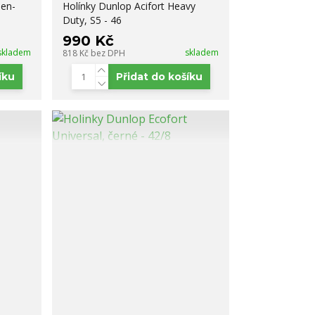
een-
Holínky Dunlop Acifort Heavy
Duty, S5 - 46
990 Kč
skladem
skladem
818 Kč
bez DPH
íku
Přidat do košíku