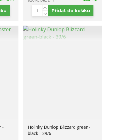
920 Kč
bez DPH
íku
Přidat do košíku
 -
Holinky Dunlop Blizzard green-
black - 39/6