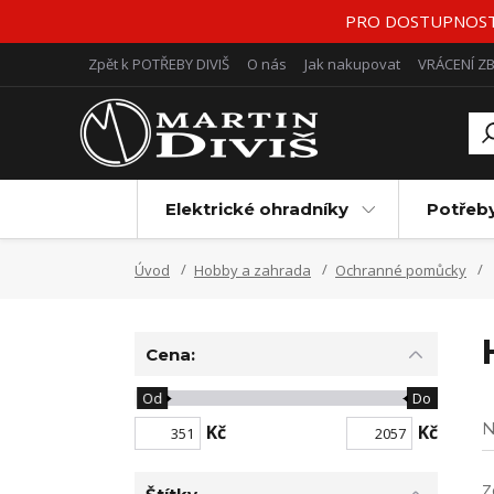
PRO DOSTUPNOST Z
Zpět k POTŘEBY DIVIŠ
O nás
Jak nakupovat
VRÁCENÍ Z
Elektrické ohradníky
Potřeb
Úvod
Hobby a zahrada
Ochranné pomůcky
Cena:
Od
Do
N
Kč
Kč
Z