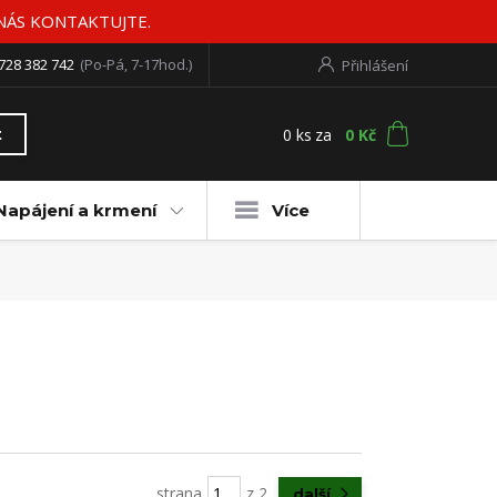
 NÁS KONTAKTUJTE.
728 382 742
(Po-Pá, 7-17hod.)
Přihlášení
0
ks
za
0 Kč
t
Napájení a krmení
Více
strana
z 2
další