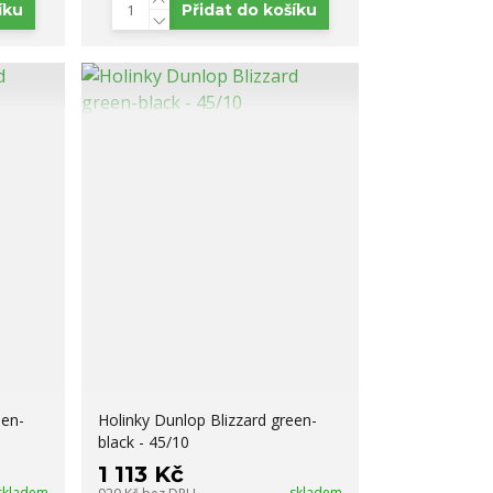
íku
Přidat do košíku
een-
Holinky Dunlop Blizzard green-
black - 45/10
1 113 Kč
skladem
skladem