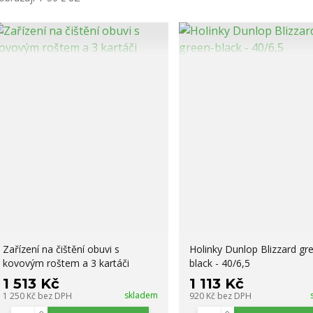
Zařízení na čištění obuvi s
Holinky Dunlop Blizzard gr
kovovým roštem a 3 kartáči
black - 40/6,5
1 513 Kč
1 113 Kč
skladem
1 250 Kč
bez DPH
920 Kč
bez DPH