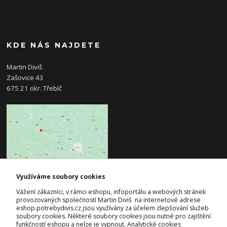
KDE NÁS NAJDETE
Martin Diviš
Zašovice 43
675 21 okr. Třebíč
Využíváme soubory cookies
KONTAKTY
Vážení zákazníci, v rámci eshopu, infoportálu a webových stránek
provozovaných společností Martin Diviš na internetové adrese
eshop.potrebydivis.cz jsou využívány za účelem zlepšování služeb
Josef Diviš
soubory cookies. Některé soubory cookies jsou nutné pro zajištění
+420 728 382 742
funkčností eshopu a nelze je vypnout. Analytické cookies