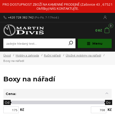
PRO DOSTUPNOST ZBOŽÍ NA KAMENNÉ PRODEJNĚ (Zašovice 43 , 67521
Okříšky) NÁS KONTAKTUJTE.
+420 728 382 742
(Po-Pá, 7-17hod.)
0
0 Kč
Menu
Úvod
Hobby a zahrada
Ruční nářadí
Úložné systémy na nářadí
Boxy na nářadí
Boxy na nářadí
Cena:
Od
Do
Kč
Kč