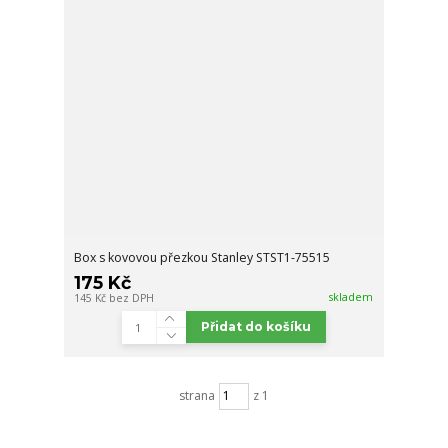
Box s kovovou přezkou Stanley STST1-75515
175 Kč
skladem
145 Kč
bez DPH
Přidat do košíku
strana
z 1