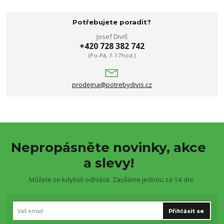
Potřebujete poradit?
Josef Diviš
+420 728 382 742
(Po-Pá, 7-17hod.)
prodejna@potrebydivis.cz
Nepropásněte novinky, akce
a slevy!
Můžete se kdykoli odhlásit. Zasíláme jednou za 14 dní.
Přihlásit se