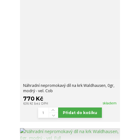
Náhradní nepromokavý díl na krk Waldhausen, 0gr,
modrý - vel. Cob
770 Kč
skladem
636 Kč
bez DPH
Přidat do košíku