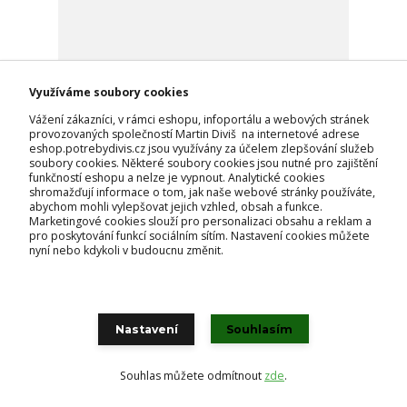
Využíváme soubory cookies
Vážení zákazníci, v rámci eshopu, infoportálu a webových stránek
provozovaných společností Martin Diviš na internetové adrese
eshop.potrebydivis.cz jsou využívány za účelem zlepšování služeb
soubory cookies. Některé soubory cookies jsou nutné pro zajištění
funkčností eshopu a nelze je vypnout. Analytické cookies
shromažďují informace o tom, jak naše webové stránky používáte,
abychom mohli vylepšovat jejich vzhled, obsah a funkce.
Marketingové cookies slouží pro personalizaci obsahu a reklam a
pro poskytování funkcí sociálním sítím. Nastavení cookies můžete
nyní nebo kdykoli v budoucnu změnit.
Náhradní díl na krk fleecový, černý - vel. L (Full)
570 Kč
skladem
471 Kč
bez DPH
Přidat do košíku
Nastavení
Souhlasím
Souhlas můžete odmítnout
zde
.