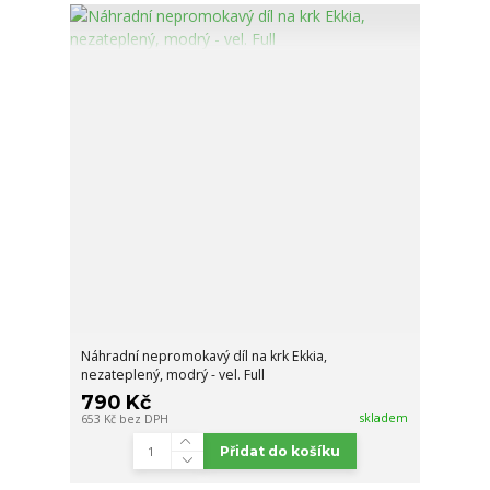
Náhradní nepromokavý díl na krk Ekkia,
nezateplený, modrý - vel. Full
790 Kč
skladem
653 Kč
bez DPH
Přidat do košíku