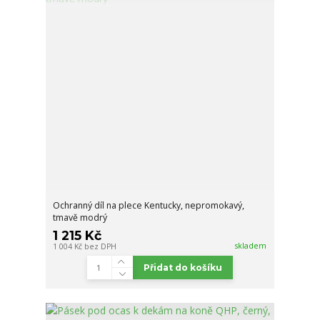
Ochranný díl na plece Kentucky, nepromokavý,
tmavě modrý
1 215 Kč
skladem
1 004 Kč
bez DPH
Přidat do košíku