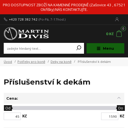
PRO DOSTUPNOST ZBOŽÍ NA KAMENNÉ PRODEJNĚ (Zašovice 43 , 67521
Okříšky) NÁS KONTAKTUJTE.
+420 728 382 742
(Po-Pá, 7-17hod.)
0
0 Kč
Menu
Úvod
Potřeby pro koně
Deky na koně
Příslušenství k dekám
Příslušenství k dekám
Cena:
Od
Do
Kč
Kč