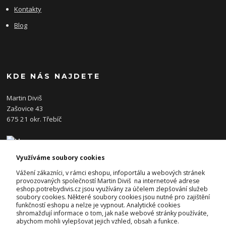
Kontakty
Blog
KDE NÁS NAJDETE
Martin Diviš
Zašovice 43
675 21 okr. Třebíč
Využíváme soubory cookies
KONTAKTY
Vážení zákazníci, v rámci eshopu, infoportálu a webových stránek
provozovaných společností Martin Diviš na internetové adrese
eshop.potrebydivis.cz jsou využívány za účelem zlepšování služeb
Josef Diviš
soubory cookies. Některé soubory cookies jsou nutné pro zajištění
+420 728 382 742
funkčností eshopu a nelze je vypnout. Analytické cookies
(Po-Pá, 7-17hod.)
shromažďují informace o tom, jak naše webové stránky používáte,
abychom mohli vylepšovat jejich vzhled, obsah a funkce.