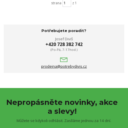
strana
z 1
Potřebujete poradit?
Josef Diviš
+420 728 382 742
(Po-Pá, 7-17hod.)
prodejna@potrebydivis.cz
Nepropásněte novinky, akce
a slevy!
Můžete se kdykoli odhlásit. Zasíláme jednou za 14 dní.