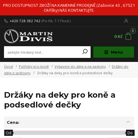
PRO DOSTUPNOST ZBOŽÍ NA KAMENNÉ PRODEJNĚ (Zašovice 43 , 67521
Okříšky) NÁS KONTAKTUJTE.
+420 728 382 742
(Po-Pá, 7-17hod.)
0
0 Kč
Menu
Úvod
Potřeby pro koně
Vybavení do stáje a na pastviny
Držáky do
stáje a sedlovny
Držáky na deky pro koně a podsedlové dečky
Držáky na deky pro koně a
podsedlové dečky
Cena:
Od
Do