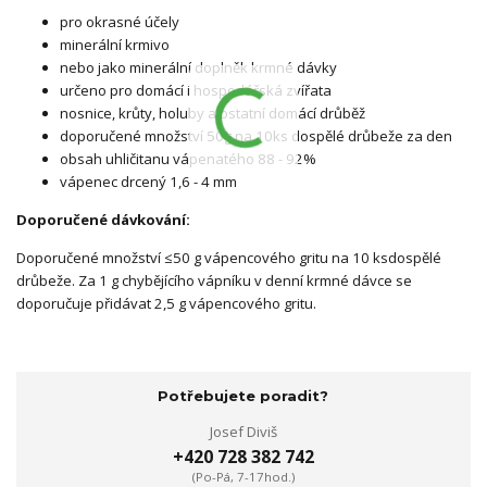
pro okrasné účely
minerální krmivo
nebo jako minerální doplněk krmné dávky
určeno pro domácí i hospodářská zvířata
nosnice, krůty, holuby a ostatní domácí drůběž
doporučené množství 50g na 10ks dospělé drůbeže za den
obsah uhličitanu vápenatého 88 - 92%
vápenec drcený 1,6 - 4 mm
Doporučené dávkování:
Doporučené množství ≤50 g vápencového gritu na 10 ksdospělé
drůbeže. Za 1 g chybějícího vápníku v denní krmné dávce se
doporučuje přidávat 2,5 g vápencového gritu.
Potřebujete poradit?
Josef Diviš
+420 728 382 742
(Po-Pá, 7-17hod.)