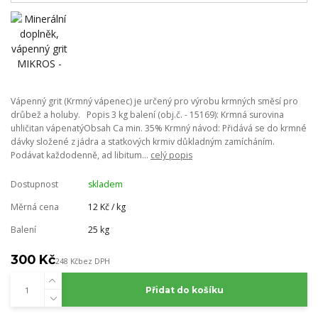
Vápenný grit (Krmný vápenec) je určený pro výrobu krmných směsí pro
drůbež a holuby. Popis 3 kg balení (obj.č. - 15169): Krmná surovina
uhličitan vápenatýObsah Ca min. 35% Krmný návod: Přidává se do krmné
dávky složené z jádra a statkových krmiv důkladným zamícháním.
Podávat každodenně, ad libitum...
celý popis
Dostupnost
skladem
Měrná cena
12 Kč / kg
Balení
25 kg
300 Kč
248 Kč
bez DPH
Přidat do košíku