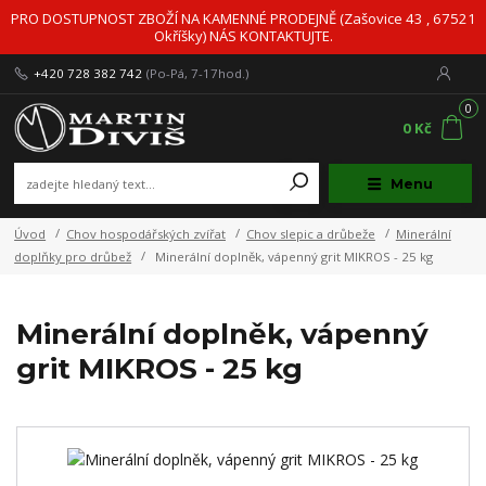
PRO DOSTUPNOST ZBOŽÍ NA KAMENNÉ PRODEJNĚ (Zašovice 43 , 67521
Okříšky) NÁS KONTAKTUJTE.
+420 728 382 742
(Po-Pá, 7-17hod.)
0
0 Kč
Menu
Úvod
Chov hospodářských zvířat
Chov slepic a drůbeže
Minerální
doplňky pro drůbež
Minerální doplněk, vápenný grit MIKROS - 25 kg
Minerální doplněk, vápenný
grit MIKROS - 25 kg