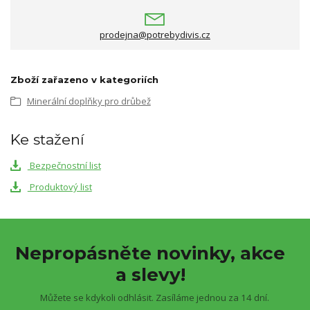
prodejna@potrebydivis.cz
Zboží zařazeno v kategoriích
Minerální doplňky pro drůbež
Ke stažení
Bezpečnostní list
Produktový list
Nepropásněte novinky, akce
a slevy!
Můžete se kdykoli odhlásit. Zasíláme jednou za 14 dní.