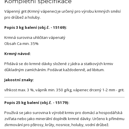
Kompletní specifikace
Vápenný grit (Krmný vápenec) je určený pro výrobu krmných směsí
pro drůbež a holuby.
Popis 3 kg balení (obj.č. - 15169):
Krmná surovina uhličitan vápenatý
Obsah Ca min. 35%
Krmný návod:
Přidává se do krmné dávky složené z jádra a statkových krmiv
důkladným zamícháním. Podávat každodenně, ad libitum.
Jakostní znaky:
vlhkost max. 3 %, vápník min. 350 g/kg, vápenec drcený 1-2 mm - grit.
Popis 25 kg balení (obj.č. - 15179):
Používá se jako surovina k výrobě krmiv pro domácí a hospodářská
zvířata nebo jako minerální doplněk krmné dávky. Určeno k přímému
zkrmování pro pštrosy, krůty, nosnice, holuby, vodní drůbež.