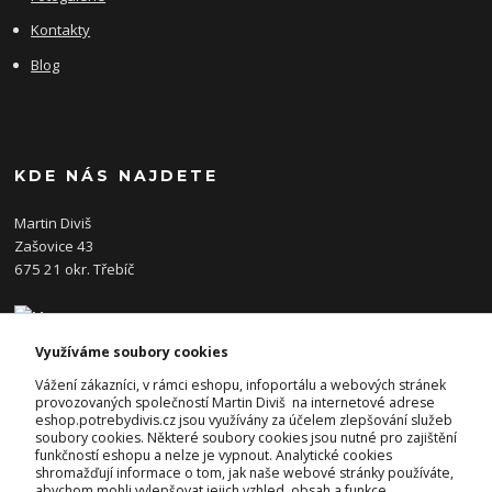
Kontakty
Blog
KDE NÁS NAJDETE
Martin Diviš
Zašovice 43
675 21 okr. Třebíč
Využíváme soubory cookies
KONTAKTY
Vážení zákazníci, v rámci eshopu, infoportálu a webových stránek
provozovaných společností Martin Diviš na internetové adrese
eshop.potrebydivis.cz jsou využívány za účelem zlepšování služeb
Josef Diviš
soubory cookies. Některé soubory cookies jsou nutné pro zajištění
+420 728 382 742
funkčností eshopu a nelze je vypnout. Analytické cookies
(Po-Pá, 7-17hod.)
shromažďují informace o tom, jak naše webové stránky používáte,
abychom mohli vylepšovat jejich vzhled, obsah a funkce.