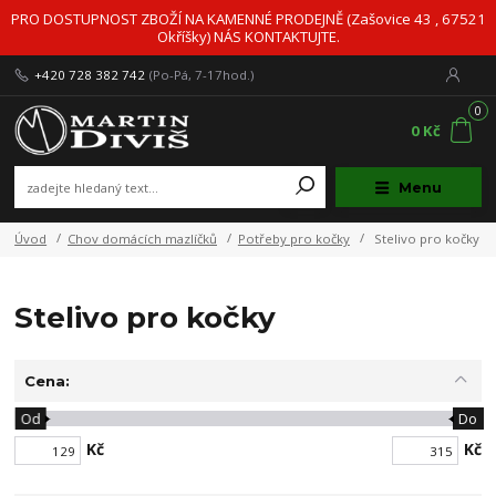
PRO DOSTUPNOST ZBOŽÍ NA KAMENNÉ PRODEJNĚ (Zašovice 43 , 67521
Okříšky) NÁS KONTAKTUJTE.
+420 728 382 742
(Po-Pá, 7-17hod.)
0
0 Kč
Menu
Úvod
Chov domácích mazlíčků
Potřeby pro kočky
Stelivo pro kočky
Stelivo pro kočky
Cena:
Od
Do
Kč
Kč