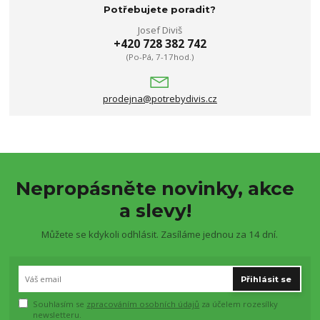
Potřebujete poradit?
Josef Diviš
+420 728 382 742
(Po-Pá, 7-17hod.)
prodejna@potrebydivis.cz
Nepropásněte novinky, akce
a slevy!
Můžete se kdykoli odhlásit. Zasíláme jednou za 14 dní.
Přihlásit se
Souhlasím se
zpracováním osobních údajů
za účelem rozesílky
newsletteru.