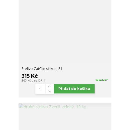
Stelivo CatClin silikon, 8 l
315 Kč
skladem
260 Kč
bez DPH
Přidat do košíku