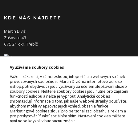
KDE NÁS NAJDETE
Martin Diviš
Zašovice 43
675 21 okr. Třebíč
Využíváme soubory cookies
KONTAKTY
Vážení zákazníci, v rámci eshopu, infoportálu a webových stránek
provozovaných společností Martin Diviš na internetové adrese
eshop.potrebydivis.cz jsou využívány za účelem zlepšování služeb
Josef Diviš
soubory cookies. Některé soubory cookies jsou nutné pro zajištění
+420 728 382 742
funkčností eshopu a nelze je vypnout. Analytické cookies
(Po-Pá, 7-17hod.)
shromažďují informace o tom, jak naše webové stránky používáte,
abychom mohli vylepšovat jejich vzhled, obsah a funkce.
prodejna@potrebydivis.cz
Marketingové cookies slouží pro personalizaci obsahu a reklam a
pro poskytování funkcí sociálním sítím. Nastavení cookies můžete
nyní nebo kdykoli v budoucnu změnit.