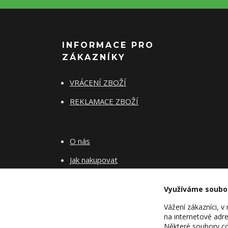
INFORMACE PRO
ZÁKAZNÍKY
VRÁCENÍ ZBOŽÍ
REKLAMACE ZBOŽÍ
O nás
Jak nakupovat
Obchodní podmínky
Využíváme soubo
Fotogalerie
Vážení zákazníci, 
Kontakty
na internetové adre
Některé soubory coo