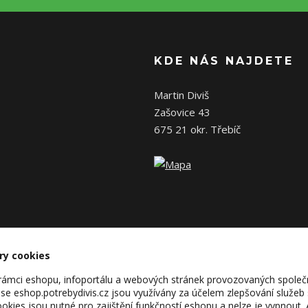
KDE NÁS NAJDETE
Martin Diviš
Zašovice 43
675 21 okr. Třebíč
ry cookies
v rámci eshopu, infoportálu a webových stránek provozovaných společ
se eshop.potrebydivis.cz jsou využívány za účelem zlepšování služeb
kies jsou nutné pro zajištění funkčností eshopu a nelze je vypnout. 