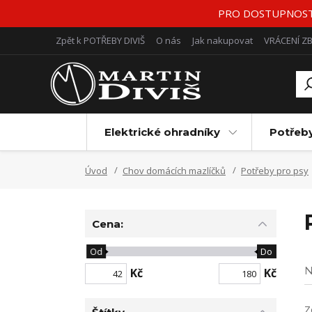
PRO DOSTUPNOST Z
Zpět k POTŘEBY DIVIŠ
O nás
Jak nakupovat
VRÁCENÍ Z
Elektrické ohradníky
Potřeb
Úvod
Chov domácích mazlíčků
Potřeby pro psy
Cena:
Od
Do
N
Kč
Kč
Z