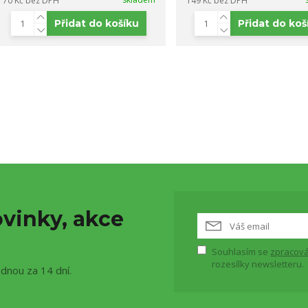
70 Kč
bez DPH
149 Kč
bez DPH
Přidat do košíku
Přidat do koš
vinky, akce
Souhlasím se
zpracová
rozesílky newsletteru.
ednou za 14 dní.