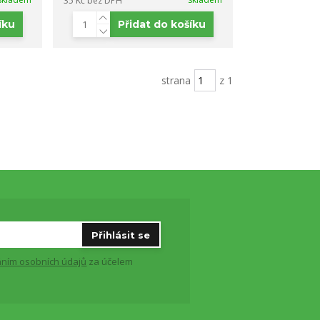
35 Kč
bez DPH
íku
Přidat do košíku
strana
z 1
Přihlásit se
ním osobních údajů
za účelem