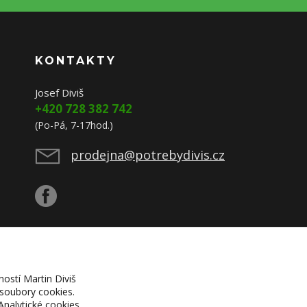
KONTAKTY
Josef Diviš
+420 728 382 742
(Po-Pá, 7-17hod.)
prodejna@potrebydivis.cz
ností Martin Diviš
 soubory cookies.
Analytické cookies