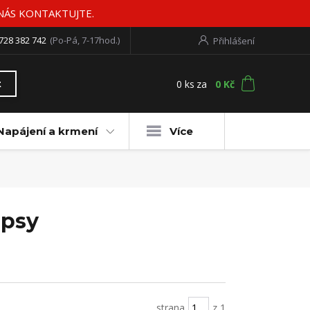
 NÁS KONTAKTUJTE.
728 382 742
(Po-Pá, 7-17hod.)
Přihlášení
0
ks
za
0 Kč
t
Napájení a krmení
Více
 psy
strana
z 1