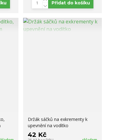
íku
Přidat do košíku
ko,
Držák sáčků na exkrementy k
m
upevnění na vodítko
42 Kč
skladem
skladem