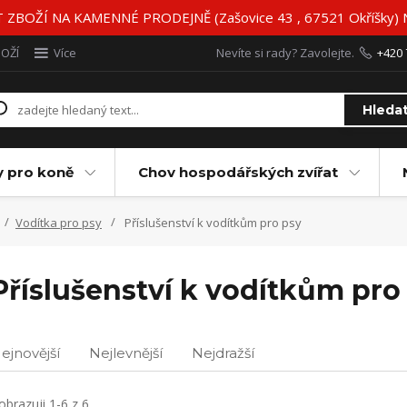
BOŽÍ NA KAMENNÉ PRODEJNĚ (Zašovice 43 , 67521 Okříšky)
BOŽÍ
Více
Nevíte si rady? Zavolejte.
+420 
Hleda
y pro koně
Chov hospodářských zvířat
Vodítka pro psy
Příslušenství k vodítkům pro psy
Příslušenství k vodítkům pro
ejnovější
Nejlevnější
Nejdražší
obrazuji 1-6 z 6