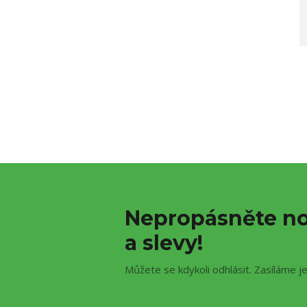
Nepropásněte no
a slevy!
Můžete se kdykoli odhlásit. Zasíláme j