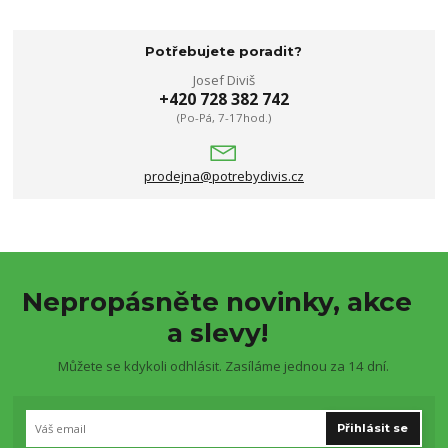
Potřebujete poradit?
Josef Diviš
+420 728 382 742
(Po-Pá, 7-17hod.)
prodejna@potrebydivis.cz
Nepropásněte novinky, akce
a slevy!
Můžete se kdykoli odhlásit. Zasíláme jednou za 14 dní.
Přihlásit se