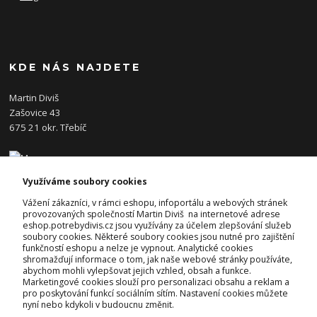
KDE NÁS NAJDETE
Martin Diviš
Zašovice 43
675 21 okr. Třebíč
Využíváme soubory cookies
KONTAKTY
Vážení zákazníci, v rámci eshopu, infoportálu a webových stránek
provozovaných společností Martin Diviš na internetové adrese
eshop.potrebydivis.cz jsou využívány za účelem zlepšování služeb
Josef Diviš
soubory cookies. Některé soubory cookies jsou nutné pro zajištění
+420 728 382 742
funkčností eshopu a nelze je vypnout. Analytické cookies
(Po-Pá, 7-17hod.)
shromažďují informace o tom, jak naše webové stránky používáte,
abychom mohli vylepšovat jejich vzhled, obsah a funkce.
prodejna@potrebydivis.cz
Marketingové cookies slouží pro personalizaci obsahu a reklam a
pro poskytování funkcí sociálním sítím. Nastavení cookies můžete
nyní nebo kdykoli v budoucnu změnit.