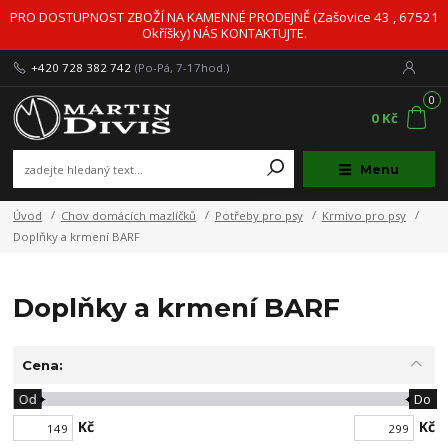
PRO DOSTUPNOST ZBOŽÍ NA KAMENNÉ PRODEJNĚ (Zašovice 43 , 67521
Okříšky) NÁS KONTAKTUJTE.
+420 728 382 742
(Po-Pá, 7-17hod.)
0
0 Kč
Menu
Úvod
Chov domácích mazlíčků
Potřeby pro psy
Krmivo pro psy
Doplňky a krmení BARF
Doplňky a krmení BARF
Cena:
Od
Do
Kč
Kč