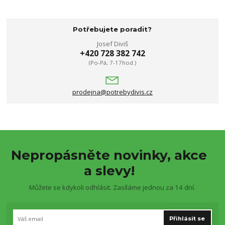
Potřebujete poradit?
Josef Diviš
+420 728 382 742
(Po-Pá, 7-17hod.)
prodejna@potrebydivis.cz
Nepropásněte novinky, akce
a slevy!
Můžete se kdykoli odhlásit. Zasíláme jednou za 14 dní.
Přihlásit se