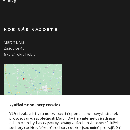
Blog
KDE NÁS NAJDETE
Martin Diviš
Zašovice 43
675 21 okr. Třebíč
Využíváme soubory cookies
KONTAKTY
Vážení zákazníci, v rámci eshopu, infoportálu a webových stránek
provozovaných společností Martin Diviš na internetové adrese
eshop.potrebydivis.cz jsou využívány za účelem zlepšování služeb
Josef Diviš
soubory cookies. Některé soubory cookies jsou nutné pro zajištění
+420 728 382 742