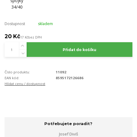
Dostupnost
skladem
20 Kč
17 Kč
bez DPH
Přidat do košíku
Číslo produktu:
11092
EAN kód:
8595172126686
Hlídat cenu / dostupnost
Potřebujete poradit?
Josef Diviš