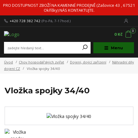
PRO DOSTUPNOST ZBOŽÍ NA KAMENNÉ PRODEJNĚ (Zašovice 43 , 67521
Okříšky) NÁS KONTAKTUJTE.
+420 728 382 742
(Po-Pá, 7-17hod.)
0
0 Kč
Menu
Úvod
Chov hospodářských zvířat
Dojení, dojící zařízení
Náhradní díly
dojení CZ
Vložka spojky 34/40
Vložka spojky 34/40