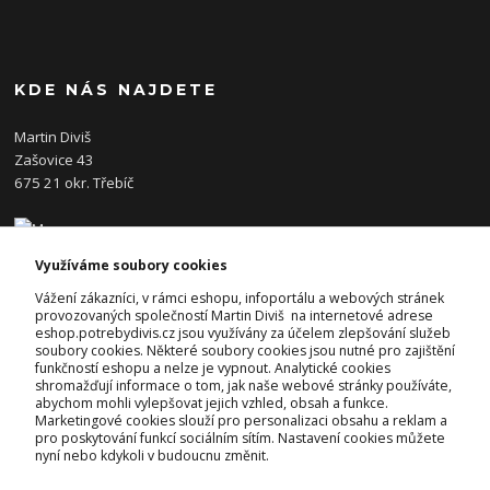
KDE NÁS NAJDETE
Martin Diviš
Zašovice 43
675 21 okr. Třebíč
Využíváme soubory cookies
KONTAKTY
Vážení zákazníci, v rámci eshopu, infoportálu a webových stránek
provozovaných společností Martin Diviš na internetové adrese
eshop.potrebydivis.cz jsou využívány za účelem zlepšování služeb
Josef Diviš
soubory cookies. Některé soubory cookies jsou nutné pro zajištění
+420 728 382 742
funkčností eshopu a nelze je vypnout. Analytické cookies
(Po-Pá, 7-17hod.)
shromažďují informace o tom, jak naše webové stránky používáte,
abychom mohli vylepšovat jejich vzhled, obsah a funkce.
prodejna@potrebydivis.cz
Marketingové cookies slouží pro personalizaci obsahu a reklam a
pro poskytování funkcí sociálním sítím. Nastavení cookies můžete
nyní nebo kdykoli v budoucnu změnit.