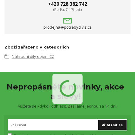
+420 728 382 742
(Po-Pá, 7-17hod.)
prodejna@potrebydivis.cz
Zboží zařazeno v kategoriích
Náhradní díly dojení CZ
Nepropásněte novinky, akce
a slevy!
Můžete se kdykoli odhlásit. Zasíláme jednou za 14 dní.
Přihlásit se