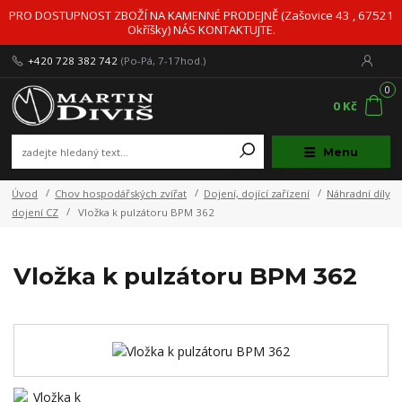
PRO DOSTUPNOST ZBOŽÍ NA KAMENNÉ PRODEJNĚ (Zašovice 43 , 67521
Okříšky) NÁS KONTAKTUJTE.
+420 728 382 742
(Po-Pá, 7-17hod.)
0
0 Kč
Menu
Úvod
Chov hospodářských zvířat
Dojení, dojící zařízení
Náhradní díly
dojení CZ
Vložka k pulzátoru BPM 362
Vložka k pulzátoru BPM 362