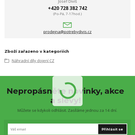
Josef Diviš
+420 728 382 742
(Po-Pá, 7-17hod.)
prodejna@potrebydivis.cz
Zboží zařazeno v kategoriích
Náhradní díly dojení CZ
Nepropásněte novinky, akce
a slevy!
Můžete se kdykoli odhlásit. Zasíláme jednou za 14 dní.
Přihlásit se