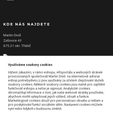
KDE NÁS NAJDETE
Martin Diviš
Zašovice 43
675 21 okr. Třebíč
Využíváme soubory cookies
KONTAKTY
Vážení zákazníci, v rámci eshopu, infoportálu a webových stránek
provozovaných společností Martin Diviš na internetové adrese
eshop.potrebydivis.cz jsou využívány za účelem zlepšování služeb
Josef Diviš
soubory cookies. Některé soubory cookies jsou nutné pro zajištění
+420 728 382 742
funkčností eshopu a nelze je vypnout. Analytické cookies
(Po-Pá, 7-17hod.)
shromažďují informace o tom, jak naše webové stránky používáte,
abychom mohli vylepšovat jejich vzhled, obsah a funkce.
prodejna@potrebydivis.cz
Marketingové cookies slouží pro personalizaci obsahu a reklam a
pro poskytování funkcí sociálním sítím. Nastavení cookies můžete
nyní nebo kdykoli v budoucnu změnit.