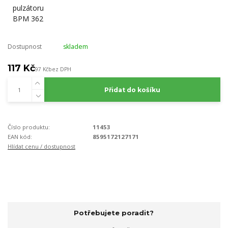
Dostupnost
skladem
117 Kč
97 Kč
bez DPH
Přidat do košíku
Číslo produktu:
11453
EAN kód:
8595172127171
Hlídat cenu / dostupnost
Potřebujete poradit?