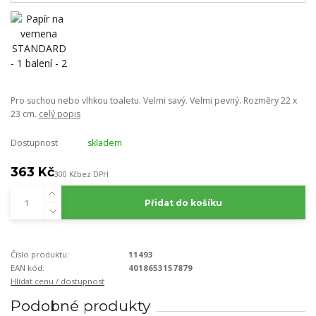
Pro suchou nebo vlhkou toaletu. Velmi savý. Velmi pevný. Rozměry 22 x
23 cm.
celý popis
Dostupnost
skladem
363 Kč
300 Kč
bez DPH
Přidat do košíku
Číslo produktu:
11493
EAN kód:
4018653157879
Hlídat cenu / dostupnost
Podobné produkty