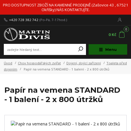
PRO DOSTUPNOST ZBOŽÍ NA KAMENNÉ PRODEJNĚ (Zašovice 43 , 67521
Okříšky) NÁS KONTAKTUJTE.
+420 728 382 742
(Po-Pá, 7-17hod.)
0
0 Kč
Menu
Úvod
Chov hospodářských zvířat
Dojení, dojící zařízení
Toaleta před
dojením
Papír na vemena STANDARD - 1 balení - 2 x 800 útržků
Papír na vemena STANDARD
- 1 balení - 2 x 800 útržků