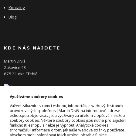
Kontakty
Blog
KDE NÁS NAJDETE
Martin Diviš
Zašovice 43
675 21 okr. Třebíč
Využíváme soubory cookies
KONTAKTY
Vážení zákazníci, v rámci eshopu, infoportálu a webových stránek
provozovaných společností Martin Diviš na internetové adrese
eshop.potrebydivis.cz jsou využívány za účelem zlepšování služeb
Josef Diviš
soubory cookies. Některé soubory cookies jsou nutné pro zajištění
+420 728 382 742
funkčností eshopu a nelze je vypnout. Analytické cookies
(Po-Pá, 7-17hod.)
shromažďují informace o tom, jak naše webové stránky používáte,
abychom mohli vylepšovat jejich vzhled, obsah a funkce.