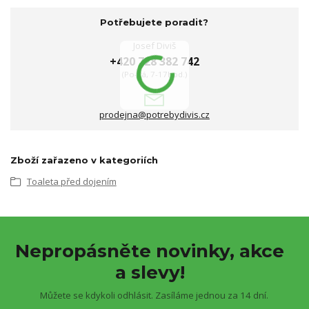
Potřebujete poradit?
Josef Diviš
+420 728 382 742
(Po-Pá, 7-17hod.)
prodejna@potrebydivis.cz
Zboží zařazeno v kategoriích
Toaleta před dojením
Nepropásněte novinky, akce
a slevy!
Můžete se kdykoli odhlásit. Zasíláme jednou za 14 dní.