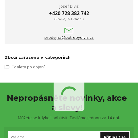
Josef Diviš
+420 728 382 742
(Po-Pá, 7-17hod.)
prodejna@potrebydivis.cz
Zboží zařazeno v kategoriích
Toaleta po dojení
Nepropásněte novinky, akce
a slevy!
Můžete se kdykoli odhlásit. Zasíláme jednou za 14 dní.
Přihlásit se