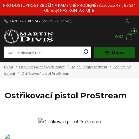
PRO DOSTUPNOST ZBOŽÍ NA KAMENNÉ PRODEJNĚ (Zašovice 43 , 67521
Okříšky) NÁS KONTAKTUJTE.
+420 728 382 742
(Po-Pá, 7-17hod.)
0
0 Kč
Menu
Úvod
Chov hospodářských zvířat
Dojení, dojící zařízení
Toaleta po
dojení
Ostřikovací pistol ProStream
Ostřikovací pistol ProStream