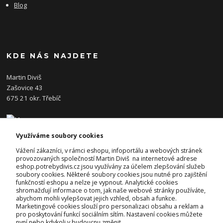
Blog
KDE NÁS NAJDETE
Martin Diviš
Zašovice 43
675 21 okr. Třebíč
Využíváme soubory cookies
KONTAKTY
Vážení zákazníci, v rámci eshopu, infoportálu a webových stránek
provozovaných společností Martin Diviš na internetové adrese
eshop.potrebydivis.cz jsou využívány za účelem zlepšování služeb
Josef Diviš
soubory cookies. Některé soubory cookies jsou nutné pro zajištění
+420 728 382 742
funkčností eshopu a nelze je vypnout. Analytické cookies
(Po-Pá, 7-17hod.)
shromažďují informace o tom, jak naše webové stránky používáte,
abychom mohli vylepšovat jejich vzhled, obsah a funkce.
prodejna@potrebydivis.cz
Marketingové cookies slouží pro personalizaci obsahu a reklam a
pro poskytování funkcí sociálním sítím. Nastavení cookies můžete
nyní nebo kdykoli v budoucnu změnit.