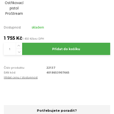
Dostupnost
skladem
1 755 Kč
1 450 Kč
bez DPH
Přidat do košíku
Číslo produktu:
22137
EAN kód:
4018653907665
Hlídat cenu / dostupnost
Potřebujete poradit?