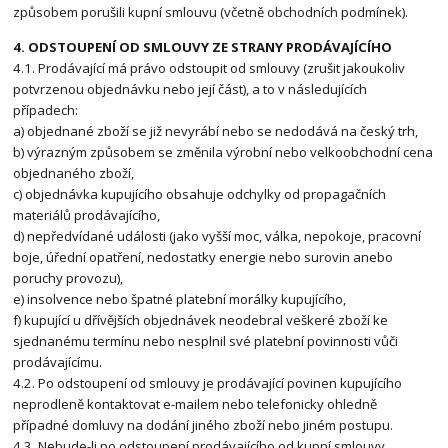
způsobem porušili kupní smlouvu (včetně obchodních podmínek).
4. ODSTOUPENÍ OD SMLOUVY ZE STRANY PRODÁVAJÍCÍHO
4.1. Prodávající má právo odstoupit od smlouvy (zrušit jakoukoliv
potvrzenou objednávku nebo její část), a to v následujících
případech:
a) objednané zboží se již nevyrábí nebo se nedodává na český trh,
b) výrazným způsobem se změnila výrobní nebo velkoobchodní cena
objednaného zboží,
c) objednávka kupujícího obsahuje odchylky od propagačních
materiálů prodávajícího,
d) nepředvídané události (jako vyšší moc, válka, nepokoje, pracovní
boje, úřední opatření, nedostatky energie nebo surovin anebo
poruchy provozu),
e) insolvence nebo špatné platební morálky kupujícího,
f) kupující u dřívějších objednávek neodebral veškeré zboží ke
sjednanému termínu nebo nesplnil své platební povinnosti vůči
prodávajícímu.
4.2. Po odstoupení od smlouvy je prodávající povinen kupujícího
neprodleně kontaktovat e-mailem nebo telefonicky ohledně
případné domluvy na dodání jiného zboží nebo jiném postupu.
4.3. Nebude-li po odstoupení prodávajícího od kupní smlouvy