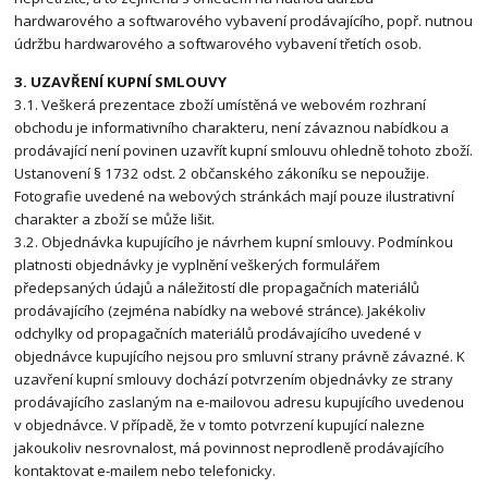
hardwarového a softwarového vybavení prodávajícího, popř. nutnou
údržbu hardwarového a softwarového vybavení třetích osob.
3. UZAVŘENÍ KUPNÍ SMLOUVY
3.1. Veškerá prezentace zboží umístěná ve webovém rozhraní
obchodu je informativního charakteru, není závaznou nabídkou a
prodávající není povinen uzavřít kupní smlouvu ohledně tohoto zboží.
Ustanovení § 1732 odst. 2 občanského zákoníku se nepoužije.
Fotografie uvedené na webových stránkách mají pouze ilustrativní
charakter a zboží se může lišit.
3.2. Objednávka kupujícího je návrhem kupní smlouvy. Podmínkou
platnosti objednávky je vyplnění veškerých formulářem
předepsaných údajů a náležitostí dle propagačních materiálů
prodávajícího (zejména nabídky na webové stránce). Jakékoliv
odchylky od propagačních materiálů prodávajícího uvedené v
objednávce kupujícího nejsou pro smluvní strany právně závazné. K
uzavření kupní smlouvy dochází potvrzením objednávky ze strany
prodávajícího zaslaným na e-mailovou adresu kupujícího uvedenou
v objednávce. V případě, že v tomto potvrzení kupující nalezne
jakoukoliv nesrovnalost, má povinnost neprodleně prodávajícího
kontaktovat e-mailem nebo telefonicky.