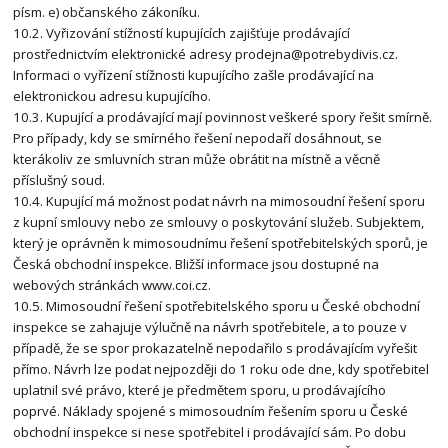
písm. e) občanského zákoníku.
10.2. Vyřizování stížností kupujících zajišťuje prodávající
prostřednictvím elektronické adresy prodejna@potrebydivis.cz.
Informaci o vyřízení stížnosti kupujícího zašle prodávající na
elektronickou adresu kupujícího.
10.3. Kupující a prodávající mají povinnost veškeré spory řešit smírně.
Pro případy, kdy se smírného řešení nepodaří dosáhnout, se
kterákoliv ze smluvních stran může obrátit na místně a věcně
příslušný soud.
10.4. Kupující má možnost podat návrh na mimosoudní řešení sporu
z kupní smlouvy nebo ze smlouvy o poskytování služeb. Subjektem,
který je oprávněn k mimosoudnímu řešení spotřebitelských sporů, je
Česká obchodní inspekce. Bližší informace jsou dostupné na
webových stránkách www.coi.cz.
10.5. Mimosoudní řešení spotřebitelského sporu u České obchodní
inspekce se zahajuje výlučně na návrh spotřebitele, a to pouze v
případě, že se spor prokazatelně nepodařilo s prodávajícím vyřešit
přímo. Návrh lze podat nejpozději do 1 roku ode dne, kdy spotřebitel
uplatnil své právo, které je předmětem sporu, u prodávajícího
poprvé. Náklady spojené s mimosoudním řešením sporu u České
obchodní inspekce si nese spotřebitel i prodávající sám. Po dobu