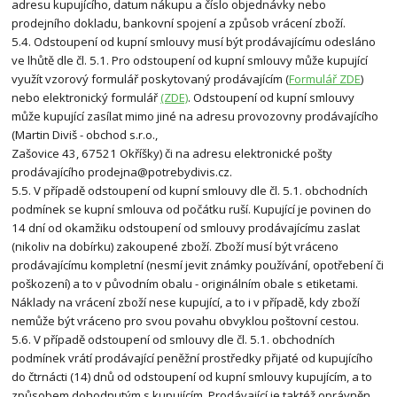
adresu kupujícího, datum nákupu a číslo objednávky nebo
prodejního dokladu, bankovní spojení a způsob vrácení zboží.
5.4. Odstoupení od kupní smlouvy musí být prodávajícímu odesláno
ve lhůtě dle čl. 5.1. Pro odstoupení od kupní smlouvy může kupující
využít vzorový formulář poskytovaný prodávajícím (
Formulář ZDE
)
nebo elektronický formulář
(ZDE)
. Odstoupení od kupní smlouvy
může kupující zasílat mimo jiné na adresu provozovny prodávajícího
(Martin Diviš - obchod s.r.o.,
Zašovice 43, 67521 Okříšky) či na adresu elektronické pošty
prodávajícího prodejna@potrebydivis.cz.
5.5. V případě odstoupení od kupní smlouvy dle čl. 5.1. obchodních
podmínek se kupní smlouva od počátku ruší. Kupující je povinen do
14 dní od okamžiku odstoupení od smlouvy prodávajícímu zaslat
(nikoliv na dobírku) zakoupené zboží. Zboží musí být vráceno
prodávajícímu kompletní (nesmí jevit známky používání, opotřebení či
poškození) a to v původním obalu - originálním obale s etiketami.
Náklady na vrácení zboží nese kupující, a to i v případě, kdy zboží
nemůže být vráceno pro svou povahu obvyklou poštovní cestou.
5.6. V případě odstoupení od smlouvy dle čl. 5.1. obchodních
podmínek vrátí prodávající peněžní prostředky přijaté od kupujícího
do čtrnácti (14) dnů od odstoupení od kupní smlouvy kupujícím, a to
způsobem dohodnutým s kupujícím. Prodávající je taktéž oprávněn