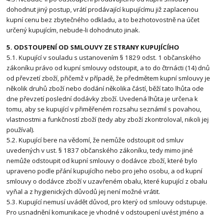
dohodnut jiný postup, vrátí prodávající kupujícímu již zaplacenou
kupní cenu bez zbytečného odkladu, a to bezhotovostně na účet
určený kupujícím, nebude-li dohodnuto jinak.
5. ODSTOUPENÍ OD SMLOUVY ZE STRANY KUPUJÍCÍHO
5.1. Kupující v souladu s ustanovením § 1829 odst. 1 občanského
zákoníku právo od kupní smlouvy odstoupit, a to do čtrnácti (14) dnů
od převzetí zboží, přičemž v případě, že předmětem kupní smlouvy je
několik druhů zboží nebo dodání několika částí, běží tato lhůta ode
dne převzetí poslední dodávky zboží. Uvedená lhůta je určena k
tomu, aby se kupující v přiměřeném rozsahu seznámil s povahou,
vlastnostmi a funkčností zboží (tedy aby zboží zkontroloval, nikoli jej
používal).
5.2. Kupující bere na vědomí, že nemůže odstoupit od smluv
uvedených v ust. § 1837 občanského zákoníku, tedy mimo jiné
nemůže odstoupit od kupní smlouvy o dodávce zboží, které bylo
upraveno podle přání kupujícího nebo pro jeho osobu, a od kupní
smlouvy o dodávce zboží v uzavřeném obalu, které kupující z obalu
vyňal a z hygienických důvodů jej není možné vrátit.
5.3. Kupující nemusí uvádět důvod, pro který od smlouvy odstupuje.
Pro usnadnění komunikace je vhodné v odstoupení uvést jméno a