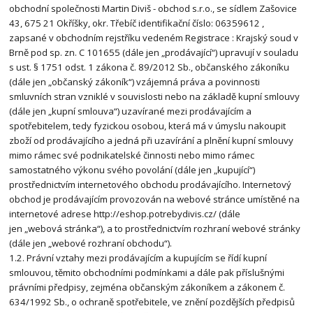
obchodní společnosti Martin Diviš - obchod s.r.o., se sídlem Zašovice
43, 675 21 Okříšky, okr. Třebíč identifikační číslo: 06359612 ,
zapsané v obchodním rejstříku vedeném Registrace : Krajský soud v
Brně pod sp. zn. C 101655 (dále jen „prodávající“) upravují v souladu
s ust. § 1751 odst. 1 zákona č. 89/2012 Sb., občanského zákoníku
(dále jen „občanský zákoník“) vzájemná práva a povinnosti
smluvních stran vzniklé v souvislosti nebo na základě kupní smlouvy
(dále jen „kupní smlouva“) uzavírané mezi prodávajícím a
spotřebitelem, tedy fyzickou osobou, která má v úmyslu nakoupit
zboží od prodávajícího a jedná při uzavírání a plnění kupní smlouvy
mimo rámec své podnikatelské činnosti nebo mimo rámec
samostatného výkonu svého povolání (dále jen „kupující“)
prostřednictvím internetového obchodu prodávajícího. Internetový
obchod je prodávajícím provozován na webové stránce umístěné na
internetové adrese http://eshop.potrebydivis.cz/ (dále
jen „webová stránka“), a to prostřednictvím rozhraní webové stránky
(dále jen „webové rozhraní obchodu“).
1.2. Právní vztahy mezi prodávajícím a kupujícím se řídí kupní
smlouvou, těmito obchodními podmínkami a dále pak příslušnými
právními předpisy, zejména občanským zákoníkem a zákonem č.
634/1992 Sb., o ochraně spotřebitele, ve znění pozdějších předpisů