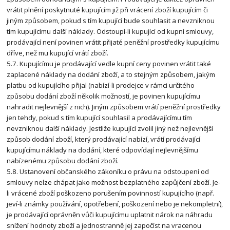
vrátit plnění poskytnuté kupujícím již při vrácení zboží kupujícím či
jiným způsobem, pokud s tím kupující bude souhlasit a nevzniknou
tím kupujícímu další náklady. Odstoupí-li kupující od kupní smlouvy,
prodávající není povinen vrátit přijaté peněžní prostředky kupujícímu
dříve, než mu kupující vrátí zboží.
5.7. Kupujícímu je prodávající vedle kupní ceny povinen vrátit také
zaplacené náklady na dodání zboží, a to stejným způsobem, jakým
platbu od kupujícího přijal (nabízí-li prodejce v rámci určitého
způsobu dodání zboží několik možností, je povinen kupujícímu
nahradit nejlevnější z nich). Jiným způsobem vrátí peněžní prostředky
jen tehdy, pokud s tím kupující souhlasil a prodávajícímu tím
nevzniknou další náklady. Jestliže kupující zvolil jiný než nejlevnější
způsob dodání zboží, který prodávající nabízí, vrátí prodávající
kupujícímu náklady na dodání, které odpovídají nejlevnějšímu
nabízenému způsobu dodání zboží.
5.8. Ustanovení občanského zákoníku o právu na odstoupení od
smlouvy nelze chápat jako možnost bezplatného zapůjčení zboží. Je-
li vrácené zboží poškozeno porušením povinností kupujícího (např.
jeví-li známky používání, opotřebení, poškození nebo je nekompletní),
je prodávající oprávněn vůči kupujícímu uplatnit nárok na náhradu
snížení hodnoty zboží a jednostranně jej započíst na vracenou