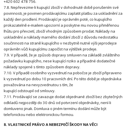
+420 602 478 756.
7.8. Nepřevezme-li kupující zboží v dohodnuté době porušením své
povinnosti, je povinen prodávajícímu zaplatit platbu za uskladnění za
každý den prodlení. Prodávající je oprávněn poté, co kupujícího
prokazatelně e-mailem upozorní a poskytne mu novou přiměřenou
lhůtu pro převzetí, zboží vhodným způsobem prodat. Náklady na
uskladnění a náklady marného dodání zboží z důvodu nedostatku
součinnosti na straně kupujícího v nezbytně nutné výši jeprodejce
oprávněn vůči kupujícímu započíst na výtěžek prodeje.
7.9. V případě, že je způsob dopravy smluven na základě zvláštního
požadavku kupujícího, nese kupující riziko a případné dodatečné
náklady spojené s tímto způsobem dopravy.
7.10. V případě osobního vyzvednutí na pobočce je zboží připraveno
k vyzvednutí po dobu 10 pracovních dní. Po této době je objednávka
považována na nevyzvednutou s tím, že
kupující odstoupil od smlouvy.
7.11. Prodávající se zavazuje dodat objednané zboží bez zbytečných
odkladů nejpozději do 30 dnů od potvrzení objednávky, není-li
domluveno jinak. Domluva o jiném termínu dodání může být
telefonickou nebo elektronickou formou.
8. VLASTNICKÉ PRÁVO A NEBEZPEČÍ ŠKODY NA VĚCI