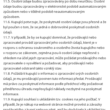
11.5. Osobní údaje budou zpracovávány po dobu neurčitou. Osobní
údaje budou zpracovávány v elektronické podobě automatizovaným
způsobem nebo v tištěné podobě neautomatizovaným
způsobem.
11.6. Kupující potvrzuje, že poskytnuté osobní údaje jsou přesné a že
byl poučen o tom, že se jedná o dobrovolné poskytnutí osobních
údajů.
11.7. V případě, že by se kupující domníval, že prodávající nebo
zpracovatel provádí zpracování jeho osobních údajů, které je v
rozporu s ochranou soukromého a osobního života kupujícího nebo
v rozporu se zákonem, zejména jsou-li osobní údaje nepřesné s
ohledem na účel jejich zpracování, může požádat prodávajícího nebo
zpracovatele o vysvětlení a požadovat, aby prodávající nebo
zpracovatel odstranil takto vzniklý stav.
11.8. Požádá-li kupující o informaci o zpracování svých osobních
údajů, je mu prodávající povinen tuto informaci předat. Prodávající
má právo za poskytnutí informace podle předchozí věty požadovat
přiměřenou úhradu nepřevyšující náklady nezbytné na poskytnutí
informace.
11.9. Kupující souhlasí s ukládáním tzv. cookies na jeho počítač. V
případě, že je nákup na webové stránce možné provést a závazky
prodávajícího z kupní smlouvy plnit, aniž by docházelo k ukládání tzv.