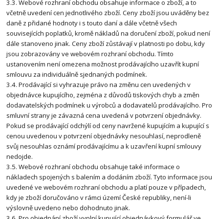
3.3. Webové rozhraní obchodu obsahuje informace o zboží, a to
včetně uvedení cen jednotlivého zboží. Ceny zboží jsou uváděny bez
daně z přidané hodnoty i s touto daní a dále včetně všech
souvisejících poplatků, kromě nákladů na doručení zboží, pokud není
dále stanoveno jinak. Ceny zboží zůstávají v platnosti po dobu, kdy
jsou zobrazovány ve webovém rozhraní obchodu. Tímto
ustanovením není omezena možnost prodávajícího uzavřít kupní
smlouvu za individuálně sjednaných podmínek.
3.4. Prodávající si vyhrazuje právo na změnu cen uvedených v
objednávce kupujícího, zejména z důvodů tiskových chyb a změn
dodavatelských podmínek u výrobců a dodavatelů prodávajícího. Pro
smluvní strany je závazná cena uvedená v potvrzení objednávky.
Pokud se prodávající odchýlí od ceny navržené kupujícím a kupující s
cenou uvedenou v potvrzení objednávky nesouhlasí, neprodleně
svůj nesouhlas oznámí prodávajícímu a k uzavření kupní smlouvy
nedojde.
3.5. Webové rozhraní obchodu obsahuje také informace o
nákladech spojených s balením a dodáním zboží. Tyto informace jsou
uvedené ve webovém rozhraní obchodu a platí pouze v případech,
kdy je zboží doručováno v rámci území České republiky, není-li
výslovně uvedeno nebo dohodnuto jinak.
3.6. Pro objednání zboží vyplní kupující objednávkový formulář ve