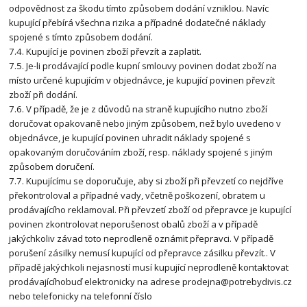
odpovědnost za škodu tímto způsobem dodání vzniklou. Navíc
kupující přebírá všechna rizika a případné dodatečné náklady
spojené s tímto způsobem dodání.
7.4. Kupující je povinen zboží převzít a zaplatit.
7.5. Je-li prodávající podle kupní smlouvy povinen dodat zboží na
místo určené kupujícím v objednávce, je kupující povinen převzít
zboží při dodání.
7.6. V případě, že je z důvodů na straně kupujícího nutno zboží
doručovat opakovaně nebo jiným způsobem, než bylo uvedeno v
objednávce, je kupující povinen uhradit náklady spojené s
opakovaným doručováním zboží, resp. náklady spojené s jiným
způsobem doručení.
7.7. Kupujícímu se doporučuje, aby si zboží při převzetí co nejdříve
překontroloval a případné vady, včetně poškození, obratem u
prodávajícího reklamoval. Při převzetí zboží od přepravce je kupující
povinen zkontrolovat neporušenost obalů zboží a v případě
jakýchkoliv závad toto neprodleně oznámit přepravci. V případě
porušení zásilky nemusí kupující od přepravce zásilku převzít.. V
případě jakýchkoli nejasností musí kupující neprodleně kontaktovat
prodávajícíhobuď elektronicky na adrese prodejna@potrebydivis.cz
nebo telefonicky na telefonní číslo