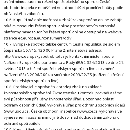
trvání mimosoudního řešení spotřebitelského sporu u České
obchodní inspekce neběží ani nezačnou běžet promlčecí lhůty podle
občanského zákoníku.
10.6. Kupující má dále možnost u zboží zakoupeného online zahájit
také mimosoudní řešení sporu online prostřednictvím evropské
platformy mimosoudního řešení sporů online dostupné na webové
stránce ec.europa.eu/consumers/odr/.
10.7. Evropské spotřebitelské centrum Česká republika, se sídlem
Štěpánská 567/15, 120 00 Praha 2, internetová adresa:
http://www.evropskyspotrebitel.cz je kontaktním místem podle
Nařízení Evropského parlamentu a Rady (EU) č. 524/2013 ze dne 21.
května 2013 o řešení spotřebitelských sporů on-line a o změně
nařízení (ES) č. 2006/2004 a směrnice 2009/22/ES (nařízení o řešení
spotřebitelských sporů on-line).
10.8. Prodávající je oprávněn k prodeji zboží na základě
živnostenského oprávnění. Živnostenskou kontrolu provádí v rámci
své působnosti příslušný živnostenský úřad. Dozor nad oblastí
ochrany osobních údajů vykonává Úřad pro ochranu osobních údajů
(www.uoou.cz). Česká obchodní inspekce (www.coi.cz) vykonává ve
vymezeném rozsahu mimo jiné dozor nad dodržováním zákona o
ochraně spotřebitele.
10.9. Kupující tímto přebírá na sebe nebezpečí změny okolností ve