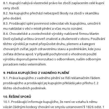
8.1. Kupující nabývá vlastnické právo ke zboží zaplacením celé kupní
ceny zboží.
8.2. Na kupujícího přechází nebezpečí škody na zboží v okamžiku
jeho dodání.
8.3. Prodávající splní povinnost odevzdat věc kupujícímu, umožní-li
mu nakládat s věcí v místě plnění a včas mu to oznámí.
8.4. Chovatelské a zootechnické výrobky nabízené firmou Martin
Diviš vyžadují určitou úroveň znalostí a zkušeností v oboru. Používání
těchto výrobků je nutné přizpůsobit druhu, plemeni a kategorii
chovaných zvířat, jejich zdravotnímu stavu a podmínkám, kde jsou
zvířata držena apod. V případě pochybností o vhodnosti použití
výrobku doporučujeme konzultaci s odborníkem, naším odborným
poradcem nebo veterinářem.
9. PRÁVA KUPUJÍCÍHO Z VADNÉHO PLNĚNÍ
9.1. Práva kupujícího z vadného plnění se řídí reklamačním řádem
prodávajícího a prodávající jej kupujícím přikládá jako přílohu č. 2
těchto obchodních podmínek.
10. ŘEŠENÍ SPORŮ
10.1. Prodávající informuje kupujícího, že není ve vztahu k němu
vázán žádnými kodexy chování ve smyslu ustanovení § 1826 odst. 1