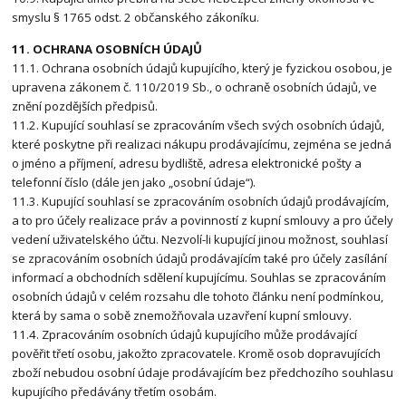
smyslu § 1765 odst. 2 občanského zákoníku.
11. OCHRANA OSOBNÍCH ÚDAJŮ
11.1. Ochrana osobních údajů kupujícího, který je fyzickou osobou, je
upravena zákonem č. 110/2019 Sb., o ochraně osobních údajů, ve
znění pozdějších předpisů.
11.2. Kupující souhlasí se zpracováním všech svých osobních údajů,
které poskytne při realizaci nákupu prodávajícímu, zejména se jedná
o jméno a příjmení, adresu bydliště, adresa elektronické pošty a
telefonní číslo (dále jen jako „osobní údaje“).
11.3. Kupující souhlasí se zpracováním osobních údajů prodávajícím,
a to pro účely realizace práv a povinností z kupní smlouvy a pro účely
vedení uživatelského účtu. Nezvolí-li kupující jinou možnost, souhlasí
se zpracováním osobních údajů prodávajícím také pro účely zasílání
informací a obchodních sdělení kupujícímu. Souhlas se zpracováním
osobních údajů v celém rozsahu dle tohoto článku není podmínkou,
která by sama o sobě znemožňovala uzavření kupní smlouvy.
11.4. Zpracováním osobních údajů kupujícího může prodávající
pověřit třetí osobu, jakožto zpracovatele. Kromě osob dopravujících
zboží nebudou osobní údaje prodávajícím bez předchozího souhlasu
kupujícího předávány třetím osobám.