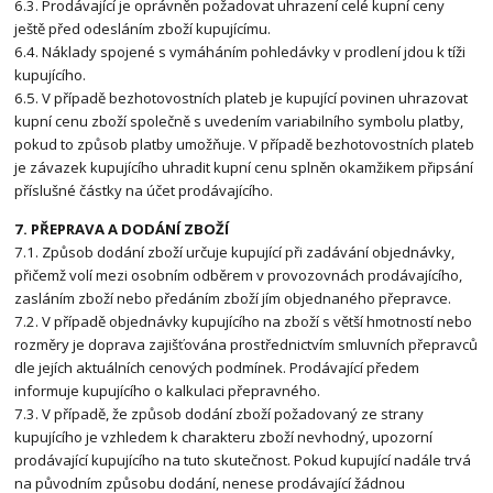
6.3. Prodávající je oprávněn požadovat uhrazení celé kupní ceny
ještě před odesláním zboží kupujícímu.
6.4. Náklady spojené s vymáháním pohledávky v prodlení jdou k tíži
kupujícího.
6.5. V případě bezhotovostních plateb je kupující povinen uhrazovat
kupní cenu zboží společně s uvedením variabilního symbolu platby,
pokud to způsob platby umožňuje. V případě bezhotovostních plateb
je závazek kupujícího uhradit kupní cenu splněn okamžikem připsání
příslušné částky na účet prodávajícího.
7. PŘEPRAVA A DODÁNÍ ZBOŽÍ
7.1. Způsob dodání zboží určuje kupující při zadávání objednávky,
přičemž volí mezi osobním odběrem v provozovnách prodávajícího,
zasláním zboží nebo předáním zboží jím objednaného přepravce.
7.2. V případě objednávky kupujícího na zboží s větší hmotností nebo
rozměry je doprava zajišťována prostřednictvím smluvních přepravců
dle jejích aktuálních cenových podmínek. Prodávající předem
informuje kupujícího o kalkulaci přepravného.
7.3. V případě, že způsob dodání zboží požadovaný ze strany
kupujícího je vzhledem k charakteru zboží nevhodný, upozorní
prodávající kupujícího na tuto skutečnost. Pokud kupující nadále trvá
na původním způsobu dodání, nenese prodávající žádnou