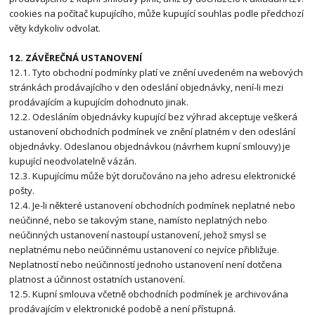
cookies na počítač kupujícího, může kupující souhlas podle předchozí
věty kdykoliv odvolat.
12. ZÁVĚREČNÁ USTANOVENÍ
12.1. Tyto obchodní podmínky platí ve znění uvedeném na webových
stránkách prodávajícího v den odeslání objednávky, není-li mezi
prodávajícím a kupujícím dohodnuto jinak.
12.2. Odesláním objednávky kupující bez výhrad akceptuje veškerá
ustanovení obchodních podmínek ve znění platném v den odeslání
objednávky. Odeslanou objednávkou (návrhem kupní smlouvy) je
kupující neodvolatelně vázán.
12.3. Kupujícímu může být doručováno na jeho adresu elektronické
pošty.
12.4. Je-li některé ustanovení obchodních podmínek neplatné nebo
neúčinné, nebo se takovým stane, namísto neplatných nebo
neúčinných ustanovení nastoupí ustanovení, jehož smysl se
neplatnému nebo neúčinnému ustanovení co nejvíce přibližuje.
Neplatností nebo neúčinností jednoho ustanovení není dotčena
platnost a účinnost ostatních ustanovení.
12.5. Kupní smlouva včetně obchodních podmínek je archivována
prodávajícím v elektronické podobě a není přístupná.