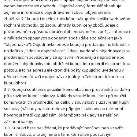
webovém rozhraní obchodu. Objednávkový formulář obsahuje
zejména informace o objednávaném zboží (objednávané
zboží „vloží“ kupující do elektronického nákupního košíku webového
rozhraní obchodu), způsobu úhrady kupní ceny zboží, údaje o
požadovaném způsobu doručení objednávaného zboží, a informace
o nákladech spojených s dodáním zboží (dále společně jen jako
"objednávka"). Objednávku odešle kupující prodávajícímu kliknutím
na tlačítko „Odeslat objednávku“. Údaje uvedené v objednávce jsou
prodávajícím považovány za správné. Prodávající neprodleně po
obdržení objednávky toto obdržení kupujícímu potvrdí elektronickou
poštou, a to na adresu elektronické pošty kupujícího uvedenou v
uživatelském účtu či v objednávce (dále jen "elektronická adresa
kupujícího").
3.7. Kupující souhlasí s použitím komunikačních prostředků na dálku
při uzavírání kupní smlouvy. Náklady vzniklé kupujícímu při použití
komunikačních prostředků na dálku v souvislosti s uzavřením kupní
smlouvy (náklady na internetové připojení, náklady na telefonní
hovory) si hradí kupující sám, přičemž tyto náklady se neliší od
základní sazby.
3.8. Kupující bere na vědomí, že prodávající není povinen uzavřít
kupní smlouvu, a to zejména s těmi, kteří dříve podstatným