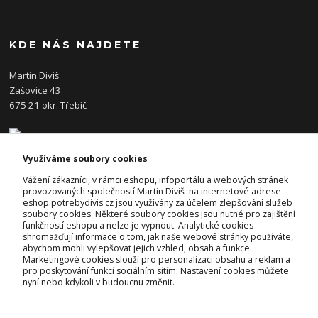
KDE NÁS NAJDETE
Martin Diviš
Zašovice 43
675 21 okr. Třebíč
Využíváme soubory cookies
KONTAKTY
Vážení zákazníci, v rámci eshopu, infoportálu a webových stránek
provozovaných společností Martin Diviš na internetové adrese
eshop.potrebydivis.cz jsou využívány za účelem zlepšování služeb
Josef Diviš
soubory cookies. Některé soubory cookies jsou nutné pro zajištění
+420 728 382 742
funkčností eshopu a nelze je vypnout. Analytické cookies
(Po-Pá, 7-17hod.)
shromažďují informace o tom, jak naše webové stránky používáte,
abychom mohli vylepšovat jejich vzhled, obsah a funkce.
prodejna@potrebydivis.cz
Marketingové cookies slouží pro personalizaci obsahu a reklam a
pro poskytování funkcí sociálním sítím. Nastavení cookies můžete
nyní nebo kdykoli v budoucnu změnit.