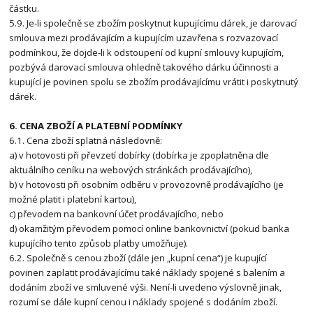
částku.
5.9. Je-li společně se zbožím poskytnut kupujícímu dárek, je darovací
smlouva mezi prodávajícím a kupujícím uzavřena s rozvazovací
podmínkou, že dojde-li k odstoupení od kupní smlouvy kupujícím,
pozbývá darovací smlouva ohledně takového dárku účinnosti a
kupující je povinen spolu se zbožím prodávajícímu vrátit i poskytnutý
dárek.
6. CENA ZBOŽÍ A PLATEBNÍ PODMÍNKY
6.1. Cena zboží splatná následovně:
a) v hotovosti při převzetí dobírky (dobírka je zpoplatněna dle
aktuálního ceníku na webových stránkách prodávajícího),
b) v hotovosti při osobním odběru v provozovně prodávajícího (je
možné platit i platební kartou),
c) převodem na bankovní účet prodávajícího, nebo
d) okamžitým převodem pomocí online bankovnictví (pokud banka
kupujícího tento způsob platby umožňuje).
6.2. Společně s cenou zboží (dále jen „kupní cena“) je kupující
povinen zaplatit prodávajícímu také náklady spojené s balením a
dodáním zboží ve smluvené výši. Není-li uvedeno výslovně jinak,
rozumí se dále kupní cenou i náklady spojené s dodáním zboží.