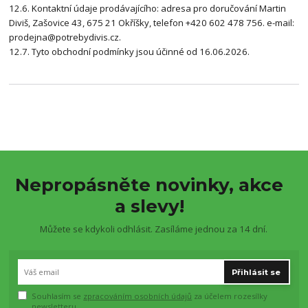
12.6. Kontaktní údaje prodávajícího: adresa pro doručování Martin
Diviš, Zašovice 43, 675 21 Okříšky, telefon +420 602 478 756. e-mail:
prodejna@potrebydivis.cz.
12.7. Tyto obchodní podmínky jsou účinné od 16.06.2026.
Nepropásněte novinky, akce
a slevy!
Můžete se kdykoli odhlásit. Zasíláme jednou za 14 dní.
Přihlásit se
Souhlasím se
zpracováním osobních údajů
za účelem rozesílky
newsletteru.