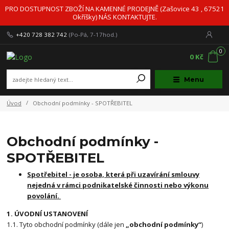
PRO DOSTUPNOST ZBOŽÍ NA KAMENNÉ PRODEJNĚ (Zašovice 43 , 67521
Okříšky) NÁS KONTAKTUJTE.
+420 728 382 742
(Po-Pá, 7-17hod.)
0
0 Kč
Menu
Úvod
Obchodní podmínky - SPOTŘEBITEL
Obchodní podmínky -
SPOTŘEBITEL
Spotřebitel - je osoba, která při uzavírání smlouvy
nejedná v rámci podnikatelské činnosti nebo výkonu
povolání.
1. ÚVODNÍ USTANOVENÍ
1.1. Tyto obchodní podmínky (dále jen
„obchodní podmínky“
)