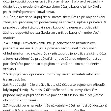
účtu, je kupující povinen uvádět správně, úplně a pravdivě všechny
údaje. Údaje uvedené v uživatelském účtu je kupující při jakékoliv
jejich změně povinen aktualizovat.
2.3. Údaje uvedené kupujícím v uživatelském účtu a při objednávání
zboží jsou prodávajícím považovány za správné, úplné a pravdivé. V
případě porušení této povinnosti kupujícího nenese prodávající
žádnou odpovědnost za škodu tím vzniklou kupujícím nebo třetím
osobám.
2.4. Přístup k uživatelskému účtu je zabezpečen uživatelským
jménem a heslem. Kupující je povinen zachovávat mlčenlivost
ohledně informací nezbytných k přístupu do jeho uživatelského účtu
a bere na vědomí, že prodávající nenese žádnou odpovědnost za
porušení této povinnosti kupujícím ani za škodu tímto porušením
vzniklou.
2.5. Kupující není oprávněn umožnit využívání uživatelského účtu
třetím osobám.
2.6. Prodávající může zrušit uživatelský účet, a to zejména v případě,
kdy kupující svůj uživatelský účet déle než 1 rok nevyužívá, či v
případě, kdy kupující poruší své povinnosti z kupní smlouvy (včetně
obchodních podmínek).
2.7. Kupující bere na vědomí, že uživatelský účet nemusí být dostupný
nepřetržitě, a to zejména s ohledem na nutnou údržbu