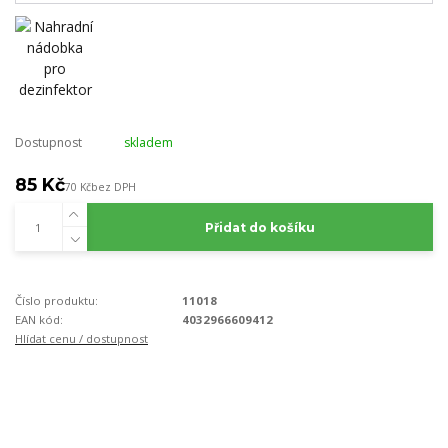
Dostupnost
skladem
85 Kč
70 Kč
bez DPH
Přidat do košíku
Číslo produktu:
11018
EAN kód:
4032966609412
Hlídat cenu / dostupnost