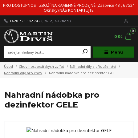
PRO DOSTUPNOST ZBOŽÍ NA KAMENNÉ PRODEJNĚ (Zašovice 43 , 67521
Okříšky) NÁS KONTAKTUJTE.
+420 728 382 742
(Po-Pá, 7-17hod.)
0
0 Kč
Menu
Úvod
Chov hospodářských zvířat
Náhradní díly a příslušenství
Náhradní díly pro chov
Nahradní nádobka pro dezinfektor GELE
Nahradní nádobka pro
dezinfektor GELE