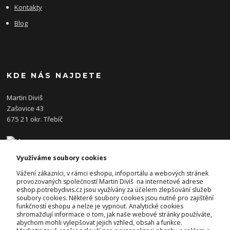
Kontakty
Blog
KDE NÁS NAJDETE
Martin Diviš
Zašovice 43
675 21 okr. Třebíč
Využíváme soubory cookies
KONTAKTY
Vážení zákazníci, v rámci eshopu, infoportálu a webových stránek
provozovaných společností Martin Diviš na internetové adrese
eshop.potrebydivis.cz jsou využívány za účelem zlepšování služeb
Josef Diviš
soubory cookies. Některé soubory cookies jsou nutné pro zajištění
+420 728 382 742
funkčností eshopu a nelze je vypnout. Analytické cookies
(Po-Pá, 7-17hod.)
shromažďují informace o tom, jak naše webové stránky používáte,
abychom mohli vylepšovat jejich vzhled, obsah a funkce.