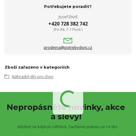
Potřebujete poradit?
Josef Diviš
+420 728 382 742
(Po-Pá, 7-17hod.)
prodejna@potrebydivis.cz
Zboží zařazeno v kategoriích
Náhradní díly pro chov
Nepropásněte novinky, akce
a slevy!
Můžete se kdykoli odhlásit. Zasíláme jednou za 14 dní.