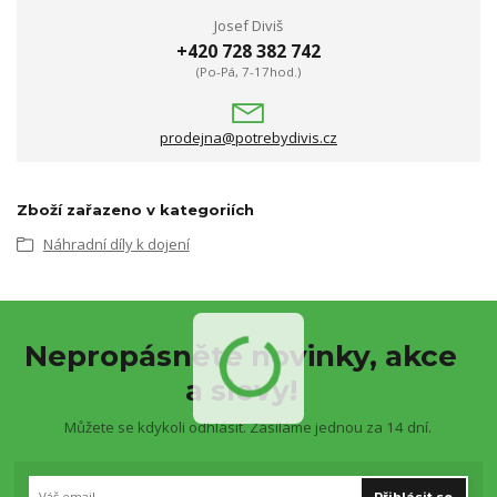
Josef Diviš
+420 728 382 742
(Po-Pá, 7-17hod.)
prodejna@potrebydivis.cz
Zboží zařazeno v kategoriích
Náhradní díly k dojení
Nepropásněte novinky, akce
a slevy!
Můžete se kdykoli odhlásit. Zasíláme jednou za 14 dní.
Přihlásit se