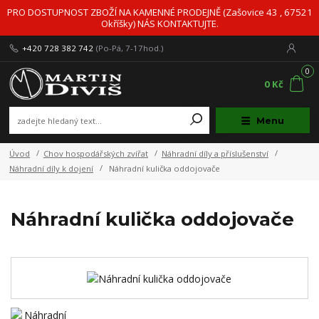
PRO DOSTUPNOST ZBOŽÍ NA KAMENNÉ PRODEJNĚ (Zašovice 43 , 67521
Okříšky) NÁS KONTAKTUJTE.
+420 728 382 742
(Po-Pá, 7-17hod.)
0
0 Kč
Menu
Úvod
Chov hospodářských zvířat
Náhradní díly a příslušenství
Náhradní díly k dojení
Náhradní kulička oddojovače
Náhradní kulička oddojovače