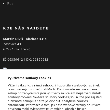
Blog
KDE NÁS NAJDETE
Martin Diviš - obchod s.r.o.
Zašovice 43
675 21 okr. Třebíč
IČ: 06359612 | DIČ: 06359612
Využíváme soubory cookies
KONTAKTY
Vážení zákazníci, v rámci eshopu, infoportálu a webových stránek
provozovaných společností Martin Diviš na internetové adrese
eshop.potrebydivis.cz jsou využívány za účelem zlepšování služeb
Josef Diviš
soubory cookies. Některé soubory cookies jsou nutné pro zajištění
+420 728 382 742
funkčností eshopu a nelze je vypnout. Analytické cookies
(Po-Pá, 7-17hod.)
shromažďují informace o tom, jak naše webové stránky používáte,
abychom mohli vylepšovat jejich vzhled, obsah a funkce.