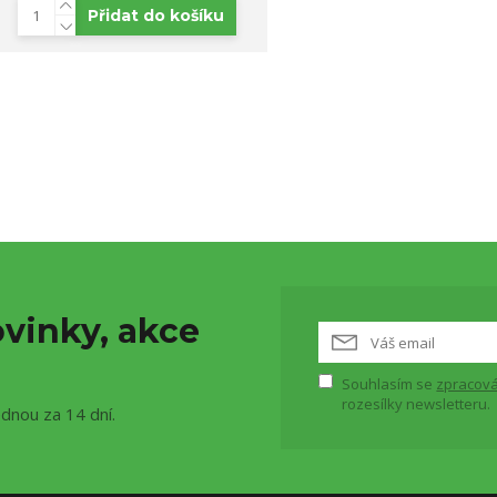
Přidat do košíku
vinky, akce
Souhlasím se
zpracová
rozesílky newsletteru.
ednou za 14 dní.