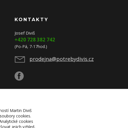
KONTAKTY
Josef Diviš
+420 728 382 742
(Po-Pá, 7-17hod.)
prodejna@potrebydivis.cz
ností Martin Diviš
 soubory cookies.
Analytické cookies
ovat jejich vzhled,