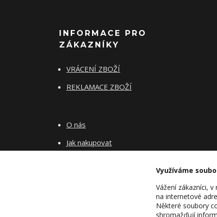
INFORMACE PRO
ZÁKAZNÍKY
VRÁCENÍ ZBOŽÍ
REKLAMACE ZBOŽÍ
O nás
Jak nakupovat
Obchodní podmínky
Využíváme soubo
Fotogalerie
Vážení zákazníci, 
Kontakty
na internetové adre
Některé soubory coo
Blog
shromažďují inform