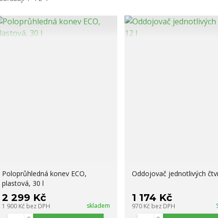
Poloprůhledná konev ECO,
Oddojovač jednotlivých čtvrt
plastová, 30 l
2 299 Kč
1 174 Kč
skladem
1 900 Kč
bez DPH
970 Kč
bez DPH