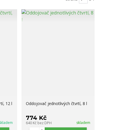
í, 12 l
Oddojovač jednotlivých čtvrtí, 8 l
774 Kč
Skladem
skladem
640 Kč
bez DPH