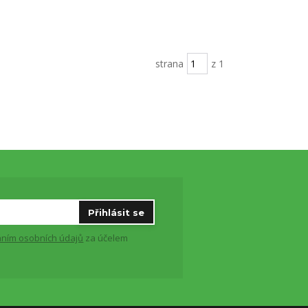
strana
z 1
Přihlásit se
ním osobních údajů
za účelem