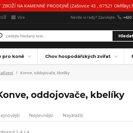
BOŽÍ NA KAMENNÉ PRODEJNĚ (Zašovice 43 , 67521 Okříšky)
BOŽÍ
Více
Nevíte si rady? Zavolejte.
+420 
Hleda
y pro koně
Chov hospodářských zvířat
zařízení
Konve, oddojovače, kbelíky
Konve, oddojovače, kbelíky
ejnovější
Nejlevnější
Nejdražší
obrazuji 1-4 z 4