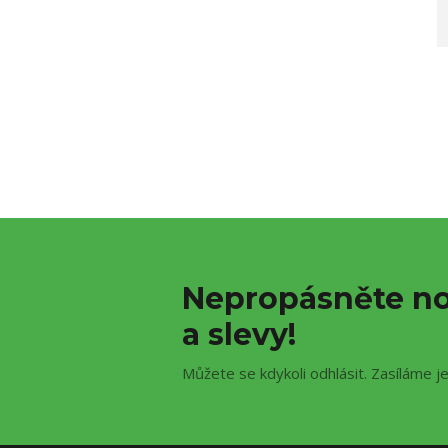
Nepropásněte no
a slevy!
Můžete se kdykoli odhlásit. Zasíláme j