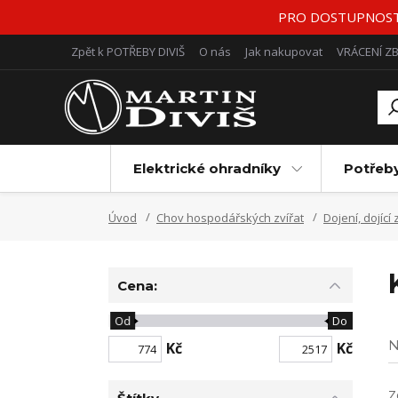
PRO DOSTUPNOST Z
Zpět k POTŘEBY DIVIŠ
O nás
Jak nakupovat
VRÁCENÍ Z
Elektrické ohradníky
Potřeb
Úvod
Chov hospodářských zvířat
Dojení, dojící 
Cena:
Od
Do
N
Kč
Kč
Z