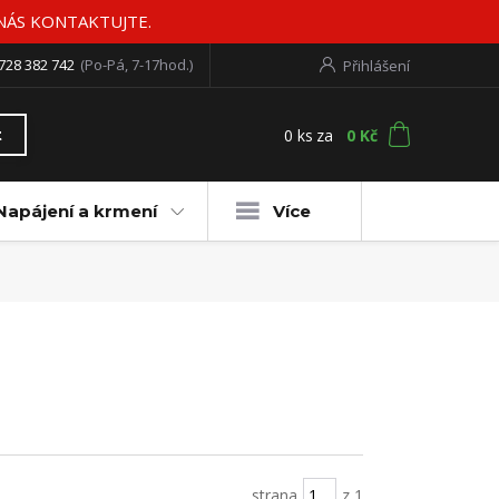
 NÁS KONTAKTUJTE.
728 382 742
(Po-Pá, 7-17hod.)
Přihlášení
0
ks
za
0 Kč
t
Napájení a krmení
Více
strana
z 1