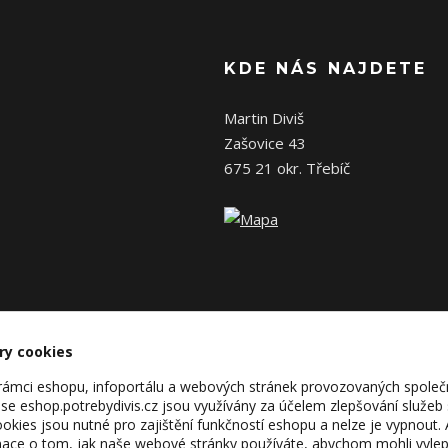
KDE NÁS NAJDETE
Martin Diviš
Zašovice 43
675 21 okr. Třebíč
ry cookies
v rámci eshopu, infoportálu a webových stránek provozovaných společ
se eshop.potrebydivis.cz jsou využívány za účelem zlepšování služeb
kies jsou nutné pro zajištění funkčností eshopu a nelze je vypnout. 
ace o tom, jak naše webové stránky používáte, abychom mohli vylepš